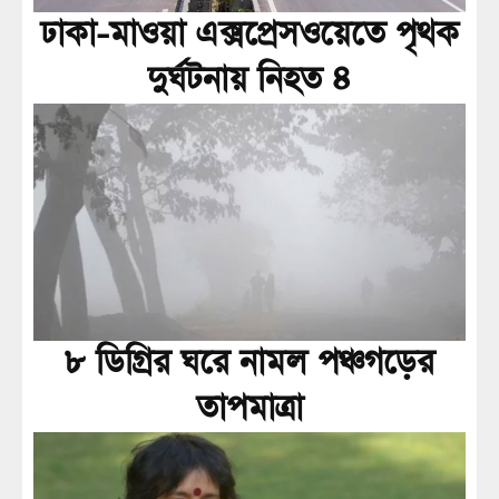
ঢাকা-মাওয়া এক্সপ্রেসওয়েতে পৃথক
দুর্ঘটনায় নিহত ৪
৮ ডিগ্রির ঘরে নামল পঞ্চগড়ের
তাপমাত্রা