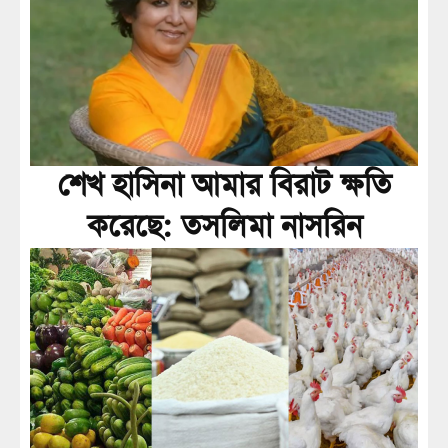
শেখ হাসিনা আমার বিরাট ক্ষতি
করেছে: তসলিমা নাসরিন