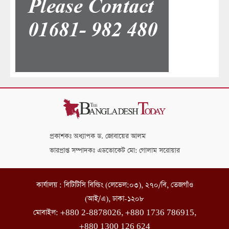
প্রকাশকঃ অধ্যাপক ড. জোবায়ের আলম
ভারপ্রাপ্ত সম্পাদকঃ এডভোকেট মো: গোলাম সরোয়ার
কার্যালয় : বিটিটিসি বিল্ডিং (লেভেল:০৩), ২৭০/বি, তেজগাঁও
(আই/এ), ঢাকা-১২০৮
মোবাইল: +880 2-8878026, +880 1736 786915,
+880 1300 126 624