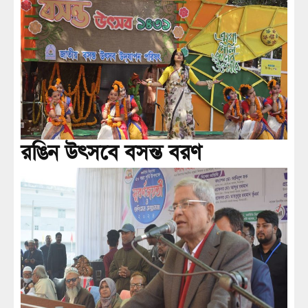
রঙিন উৎসবে বসন্ত বরণ