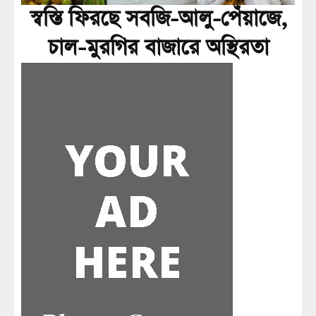
স্বস্তি ফিরছে সবজি-আলু-পেঁয়াজে,
চাল-মুরগির বাজারে অস্থিরতা