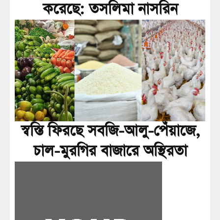
করেছে: তসলিমা নাসরিন
স্বস্তি ফিরছে সবজি-আলু-পেঁয়াজে,
চাল-মুরগির বাজারে অস্থিরতা