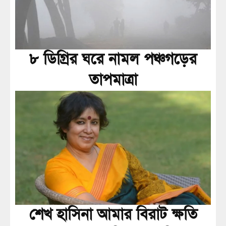
৮ ডিগ্রির ঘরে নামল পঞ্চগড়ের
তাপমাত্রা
শেখ হাসিনা আমার বিরাট ক্ষতি