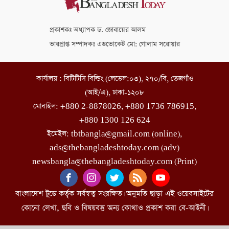
প্রকাশকঃ অধ্যাপক ড. জোবায়ের আলম
ভারপ্রাপ্ত সম্পাদকঃ এডভোকেট মো: গোলাম সরোয়ার
কার্যালয় : বিটিটিসি বিল্ডিং (লেভেল:০৩), ২৭০/বি, তেজগাঁও
(আই/এ), ঢাকা-১২০৮
মোবাইল: +880 2-8878026, +880 1736 786915,
+880 1300 126 624
ইমেইল: tbtbangla@gmail.com (online),
ads@thebangladeshtoday.com (adv)
newsbangla@thebangladeshtoday.com (Print)
বাংলাদেশ টুডে কর্তৃক সর্বস্বত্ব সংরক্ষিত। অনুমতি ছাড়া এই ওয়েবসাইটের
কোনো লেখা, ছবি ও বিষয়বস্তু অন্য কোথাও প্রকাশ করা বে-আইনী।