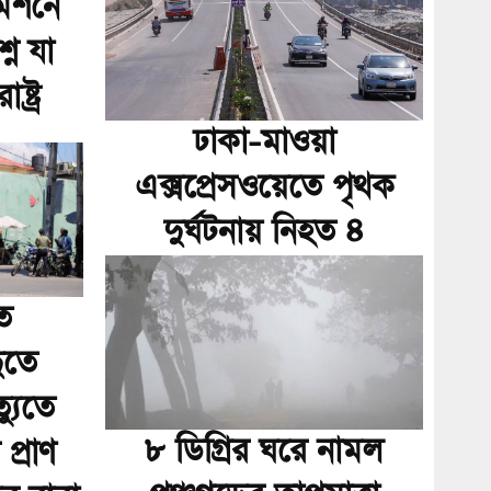
মিশনে
নে যা
্ট্র
ঢাকা-মাওয়া
এক্সপ্রেসওয়েতে পৃথক
দুর্ঘটনায় নিহত ৪
ে
ুতে
্যুতে
৮ ডিগ্রির ঘরে নামল
্রাণ