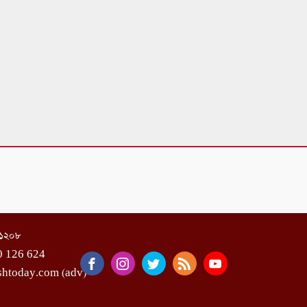
া-১২০৮
0 126 624
shtoday.com (adv)