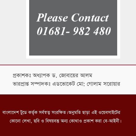
প্রকাশকঃ অধ্যাপক ড. জোবায়ের আলম
ভারপ্রাপ্ত সম্পাদকঃ এডভোকেট মো: গোলাম সরোয়ার
বাংলাদেশ টুডে কর্তৃক সর্বস্বত্ব সংরক্ষিত। অনুমতি ছাড়া এই ওয়েবসাইটের
কোনো লেখা, ছবি ও বিষয়বস্তু অন্য কোথাও প্রকাশ করা বে-আইনী।