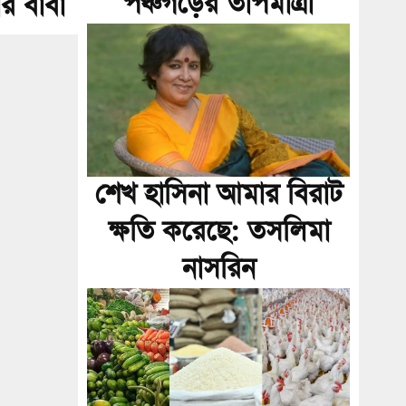
পঞ্চগড়ের তাপমাত্রা
ার বাবা
শেখ হাসিনা আমার বিরাট
ক্ষতি করেছে: তসলিমা
নাসরিন