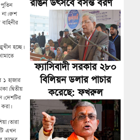
রঙিন উৎসবে বসন্ত বরণ
 পুতিন
 না। রুশ
য় বাহিনীর
ুখীন হচ্ছে।
থামাতে
ফ্যাসিবাদী সরকার ২৮০
বিলিয়ন ডলার পাচার
র ১ হাজার
। দ্বিতীয়
করেছে: ফখরুল
েন। দেশটির
 করা।
িয়া। তারা
েটি এখন
বে তাদের