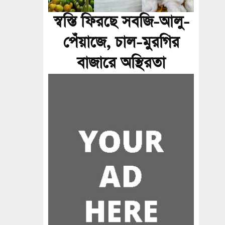
স্বস্তি ফিরছে সবজি-আলু-
পেঁয়াজে, চাল-মুরগির
বাজারে অস্থিরতা