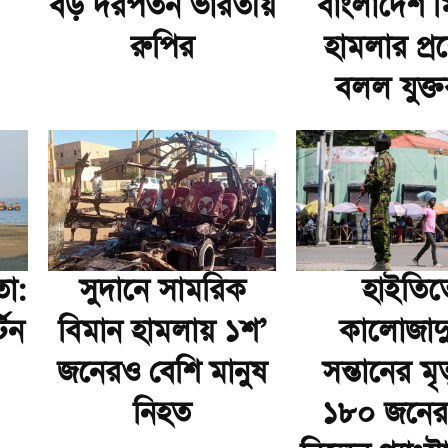
বড় দরপতন ভারতীয়
বাংলাদেশ 
রুপির
হামলার প্রশ্
বলল যুক্তরাষ
তা:
সুদানে সামরিক
হাইতিত
টিন
বিমান হামলায় ১শ’
কালোজাদ
জনেরও বেশি মানুষ
সন্তানের মৃত
নিহত
১৮০ জনের প