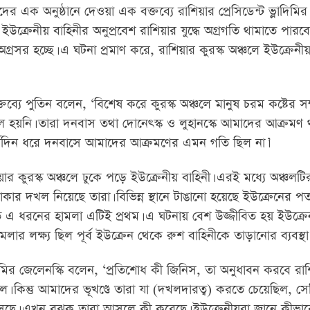
দের এক অনুষ্ঠানে দেওয়া এক বক্তব্যে রাশিয়ার প্রেসিডেন্ট ভ্লাদিমির
ইউক্রেনীয় বাহিনীর অনুপ্রবেশ রাশিয়ার যুদ্ধে অগ্রগতি থামাতে পারবে
অগ্রসর হচ্ছে। এ ঘটনা প্রমাণ করে, রাশিয়ার কুরস্ক অঞ্চলে ইউক্রেনী
ক্তব্যে পুতিন বলেন, ‘বিশেষ করে কুরস্ক অঞ্চলে মানুষ চরম কষ্টের সম্ম
সফল হয়নি। তারা দনবাস তথা দোনেৎস্ক ও লুহানস্কে আমাদের আক্রমণ 
 দীর্ঘদিন ধরে দনবাসে আমাদের আক্রমণের এমন গতি ছিল না।’
র কুরস্ক অঞ্চলে ঢুকে পড়ে ইউক্রেনীয় বাহিনী। এরই মধ্যে অঞ্চলটি
 দখল নিয়েছে তারা। বিভিন্ন স্থানে টাঙানো হয়েছে ইউক্রেনের পতাকা
টিতে এ ধরনের হামলা এটিই প্রথম। এ ঘটনায় বেশ উজ্জীবিত হয় ইউক্র
লার লক্ষ্য ছিল পূর্ব ইউক্রেন থেকে রুশ বাহিনীকে তাড়ানোর ব্যবস্থা
িমির জেলেনস্কি বলেন, ‘প্রতিশোধ কী জিনিস, তা অনুধাবন করবে রাশ
 কিন্তু আমাদের ভূখণ্ডে তারা যা (দখলদারত্ব) করতে চেয়েছিল, স
সেছে। এখন বুঝুক তারা আসলে কী করেছে। ইউক্রেনীয়রা জানে কীভা