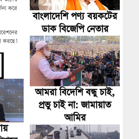
্ণনা করে
বাংলাদেশি পণ্য বয়কটের
ডাক বিজেপি নেতার
ারেশনের
টা করছে।’
আমরা বিদেশি বন্ধু চাই,
প্রভু চাই না: জামায়াত
আমির
য়