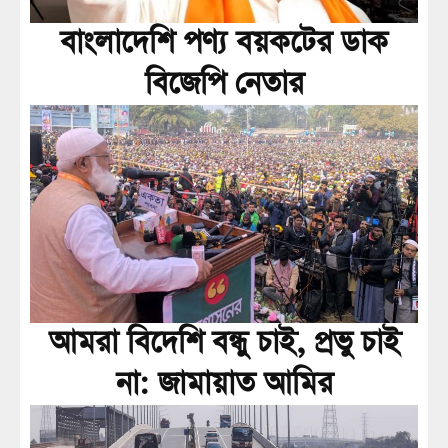
বাংলাদেশি পণ্য বয়কটের ডাক
বিজেপি নেতার
আমরা বিদেশি বন্ধু চাই, প্রভু চাই
না: জামায়াত আমির