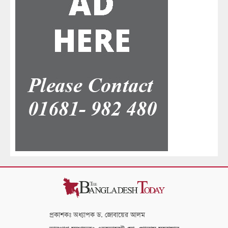
প্রকাশকঃ অধ্যাপক ড. জোবায়ের আলম