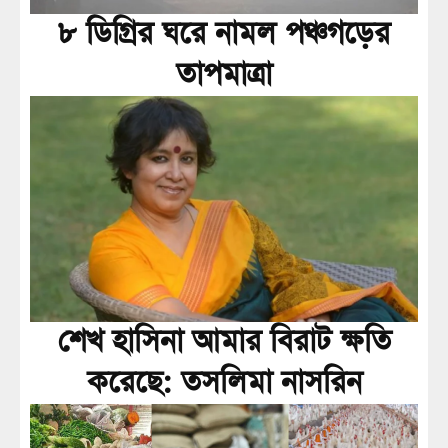
৮ ডিগ্রির ঘরে নামল পঞ্চগড়ের
তাপমাত্রা
শেখ হাসিনা আমার বিরাট ক্ষতি
করেছে: তসলিমা নাসরিন