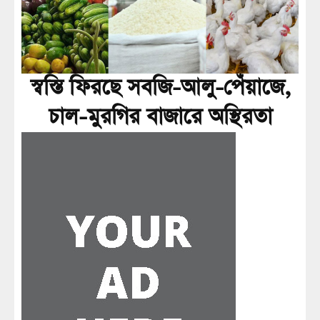
স্বস্তি ফিরছে সবজি-আলু-পেঁয়াজে,
চাল-মুরগির বাজারে অস্থিরতা