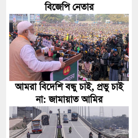
বিজেপি নেতার
আমরা বিদেশি বন্ধু চাই, প্রভু চাই
না: জামায়াত আমির