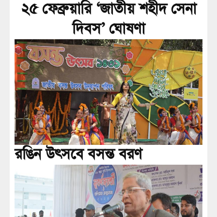
২৫ ফেব্রুয়ারি ‘জাতীয় শহীদ সেনা
দিবস’ ঘোষণা
রঙিন উৎসবে বসন্ত বরণ