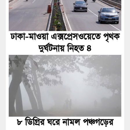
ঢাকা-মাওয়া এক্সপ্রেসওয়েতে পৃথক
দুর্ঘটনায় নিহত ৪
৮ ডিগ্রির ঘরে নামল পঞ্চগড়ের