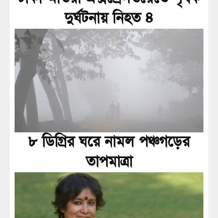
দুর্ঘটনায় নিহত ৪
৮ ডিগ্রির ঘরে নামল পঞ্চগড়ের
তাপমাত্রা