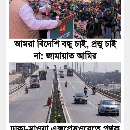
আমরা বিদেশি বন্ধু চাই, প্রভু চাই
না: জামায়াত আমির
ঢাকা-মাওয়া এক্সপ্রেসওয়েতে পৃথক