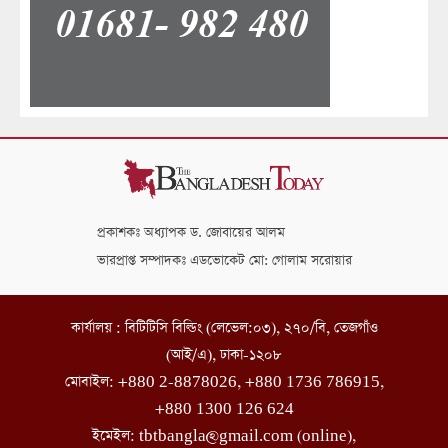
প্রকাশকঃ অধ্যাপক ড. জোবায়ের আলম
ভারপ্রাপ্ত সম্পাদকঃ এডভোকেট মো: গোলাম সরোয়ার
কার্যালয় : বিটিটিসি বিল্ডিং (লেভেল:০৩), ২৭০/বি, তেজগাঁও
(আই/এ), ঢাকা-১২০৮
মোবাইল: +880 2-8878026, +880 1736 786915,
+880 1300 126 624
ইমেইল: tbtbangla@gmail.com (online),