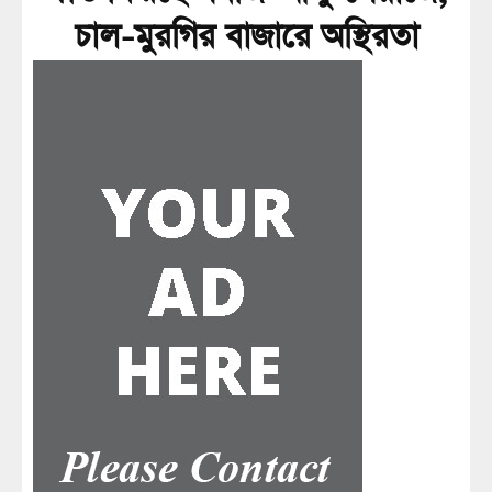
চাল-মুরগির বাজারে অস্থিরতা