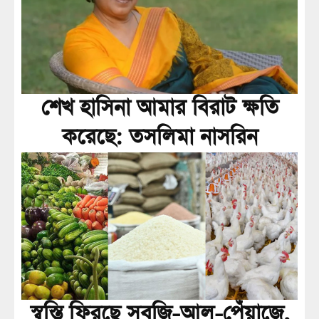
শেখ হাসিনা আমার বিরাট ক্ষতি
করেছে: তসলিমা নাসরিন
স্বস্তি ফিরছে সবজি-আলু-পেঁয়াজে,