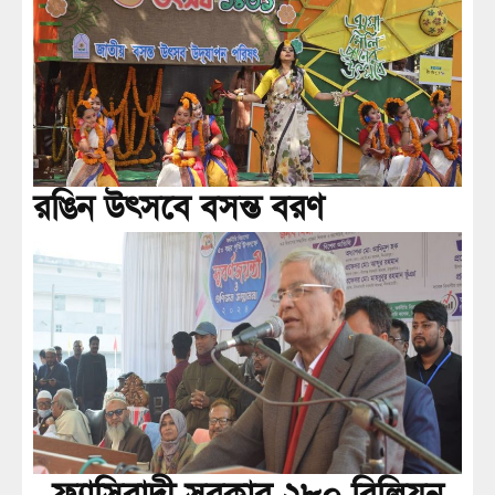
রঙিন উৎসবে বসন্ত বরণ