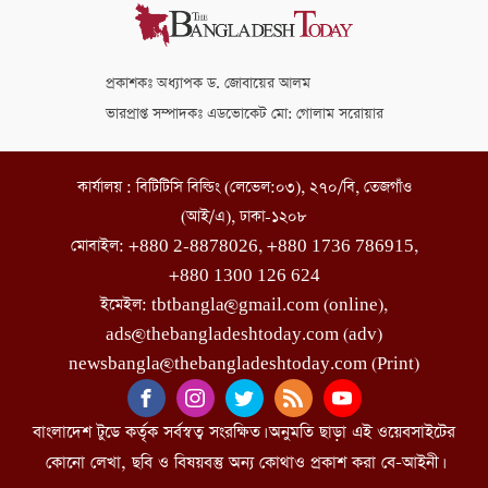
প্রকাশকঃ অধ্যাপক ড. জোবায়ের আলম
ভারপ্রাপ্ত সম্পাদকঃ এডভোকেট মো: গোলাম সরোয়ার
কার্যালয় : বিটিটিসি বিল্ডিং (লেভেল:০৩), ২৭০/বি, তেজগাঁও
(আই/এ), ঢাকা-১২০৮
মোবাইল: +880 2-8878026, +880 1736 786915,
+880 1300 126 624
ইমেইল: tbtbangla@gmail.com (online),
ads@thebangladeshtoday.com (adv)
newsbangla@thebangladeshtoday.com (Print)
বাংলাদেশ টুডে কর্তৃক সর্বস্বত্ব সংরক্ষিত। অনুমতি ছাড়া এই ওয়েবসাইটের
কোনো লেখা, ছবি ও বিষয়বস্তু অন্য কোথাও প্রকাশ করা বে-আইনী।