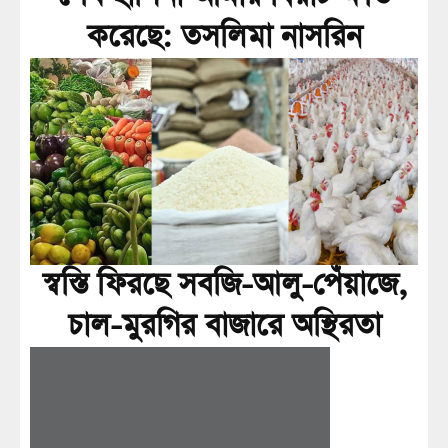
করেছে: তসলিমা নাসরিন
স্বস্তি ফিরছে সবজি-আলু-পেঁয়াজে,
চাল-মুরগির বাজারে অস্থিরতা