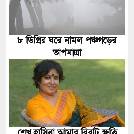
৮ ডিগ্রির ঘরে নামল পঞ্চগড়ের
তাপমাত্রা
শেখ হাসিনা আমার বিরাট ক্ষতি