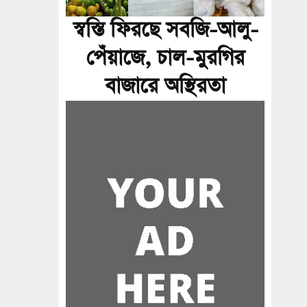
স্বস্তি ফিরছে সবজি-আলু-
পেঁয়াজে, চাল-মুরগির
বাজারে অস্থিরতা