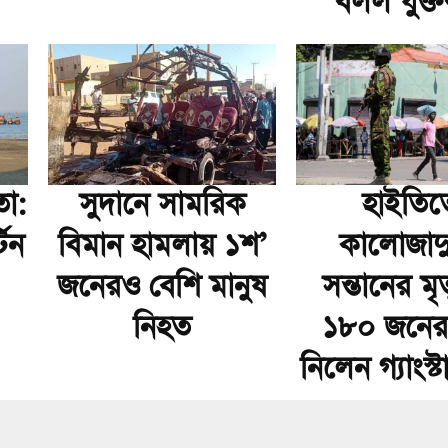
বলল যুক্তরাষ
তা:
সুদানে সামরিক
হাইতিত
টিন
বিমান হামলায় ১শ’
কালোজাদ
জনেরও বেশি মানুষ
সন্তানের মৃত
নিহত
১৮০ জনের প
নিলেন গ্যাংস্ট