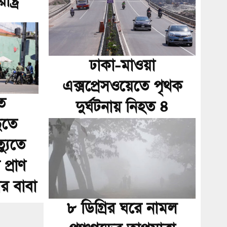
্ট্র
ঢাকা-মাওয়া
এক্সপ্রেসওয়েতে পৃথক
ে
দুর্ঘটনায় নিহত ৪
ুতে
্যুতে
্রাণ
ার বাবা
৮ ডিগ্রির ঘরে নামল