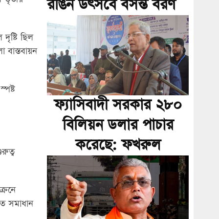
রঙিন উৎসবে বসন্ত বরণ
দৃষ্টি ছিল
া বাস্তবায়ন
্পষ্ট
ফ্যাসিবাদী সরকার ২৮০
বিলিয়ন ডলার পাচার
করেছে: ফখরুল
রুত্ব
্রেনে
ুত সমাধান