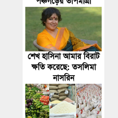
পঞ্চগড়ের তাপমাত্রা
শেখ হাসিনা আমার বিরাট
ক্ষতি করেছে: তসলিমা
নাসরিন