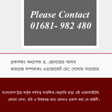
প্রকাশকঃ অধ্যাপক ড. জোবায়ের আলম
ভারপ্রাপ্ত সম্পাদকঃ এডভোকেট মো: গোলাম সরোয়ার
বাংলাদেশ টুডে কর্তৃক সর্বস্বত্ব সংরক্ষিত। অনুমতি ছাড়া এই ওয়েবসাইটের
কোনো লেখা, ছবি ও বিষয়বস্তু অন্য কোথাও প্রকাশ করা বে-আইনী।