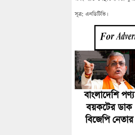
সূত্র: এনডিটিভি।
বাংলাদেশি পণ্য
বয়কটের ডাক
বিজেপি নেতার