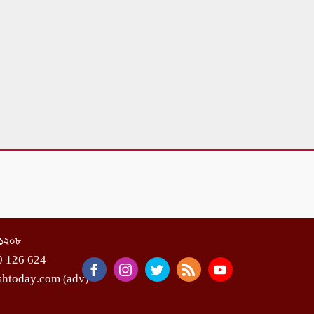
া-১২০৮
0 126 624
shtoday.com (adv)