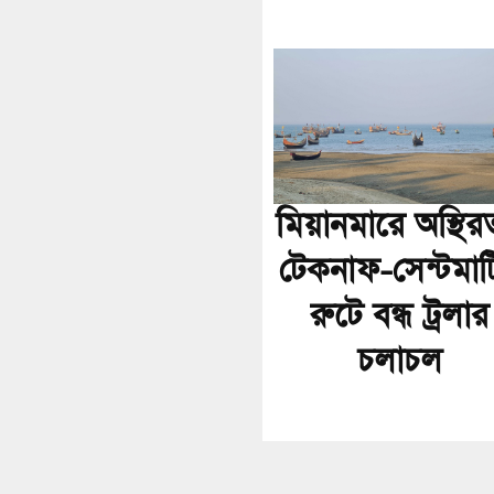
মিয়ানমারে অস্থির
টেকনাফ-সেন্টমার্
রুটে বন্ধ ট্রলার
চলাচল