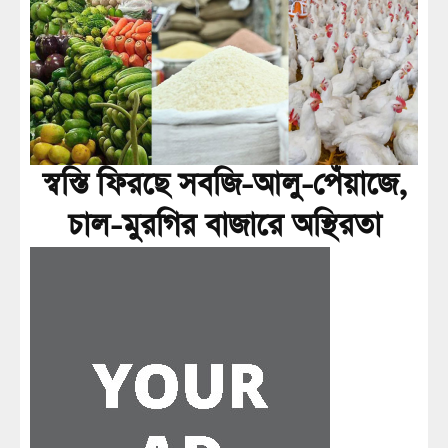
স্বস্তি ফিরছে সবজি-আলু-পেঁয়াজে,
চাল-মুরগির বাজারে অস্থিরতা