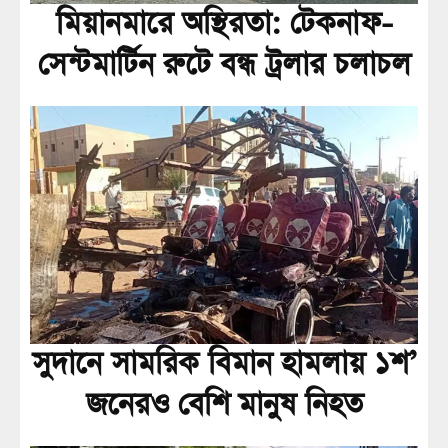
মিয়ানমারে অস্থিরতা: টেকনাফ-
সেন্টমার্টিন রুটে বন্ধ ট্রলার চলাচল
সুদানে সামরিক বিমান হামলায় ১শ’
জনেরও বেশি মানুষ নিহত