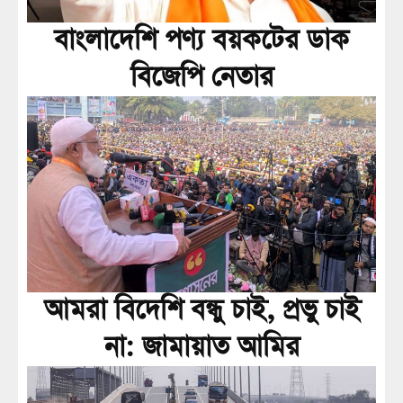
বাংলাদেশি পণ্য বয়কটের ডাক
বিজেপি নেতার
আমরা বিদেশি বন্ধু চাই, প্রভু চাই
না: জামায়াত আমির