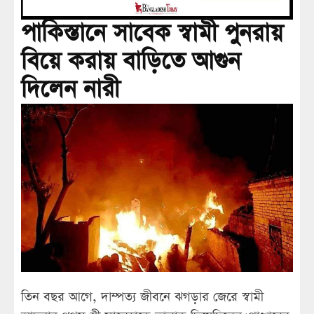
পাকিস্তানে সাবেক স্বামী পুনরায়
বিয়ে করায় বাড়িতে আগুন
দিলেন নারী
তিন বছর আগে, দাম্পত্য জীবনে ঝগড়ার জেরে স্বামী