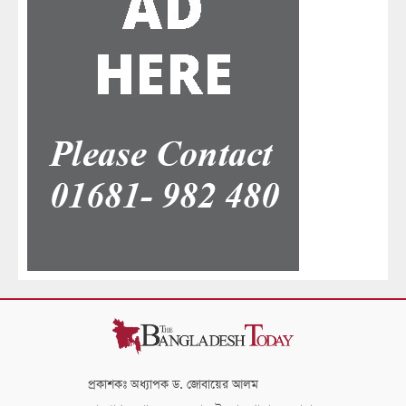
প্রকাশকঃ অধ্যাপক ড. জোবায়ের আলম