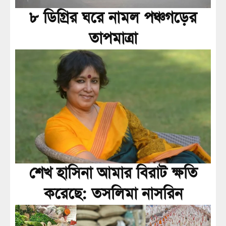
৮ ডিগ্রির ঘরে নামল পঞ্চগড়ের
তাপমাত্রা
শেখ হাসিনা আমার বিরাট ক্ষতি
করেছে: তসলিমা নাসরিন