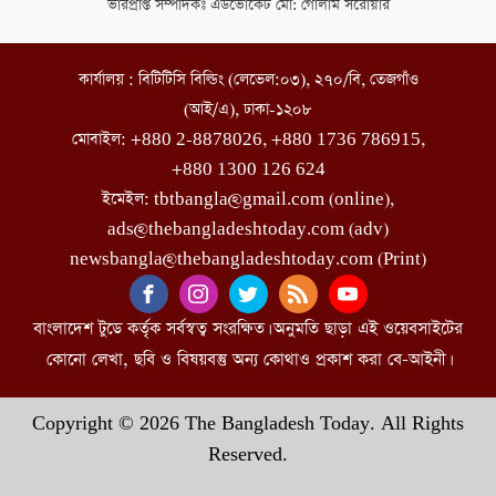
ভারপ্রাপ্ত সম্পাদকঃ এডভোকেট মো: গোলাম সরোয়ার
কার্যালয় : বিটিটিসি বিল্ডিং (লেভেল:০৩), ২৭০/বি, তেজগাঁও
(আই/এ), ঢাকা-১২০৮
মোবাইল: +880 2-8878026, +880 1736 786915,
+880 1300 126 624
ইমেইল: tbtbangla@gmail.com (online),
ads@thebangladeshtoday.com (adv)
newsbangla@thebangladeshtoday.com (Print)
বাংলাদেশ টুডে কর্তৃক সর্বস্বত্ব সংরক্ষিত। অনুমতি ছাড়া এই ওয়েবসাইটের
কোনো লেখা, ছবি ও বিষয়বস্তু অন্য কোথাও প্রকাশ করা বে-আইনী।
Copyright © 2026 The Bangladesh Today. All Rights
Reserved.