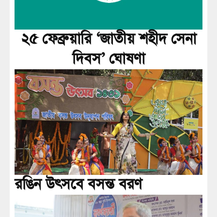
২৫ ফেব্রুয়ারি ‘জাতীয় শহীদ সেনা
দিবস’ ঘোষণা
রঙিন উৎসবে বসন্ত বরণ