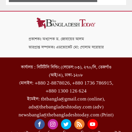
প্রকাশকঃ অধ্যাপক ড. জোবায়ের আলম
ভারপ্রাপ্ত সম্পাদকঃ এডভোকেট মো: গোলাম সরোয়ার
কার্যালয় : বিটিটিসি বিল্ডিং (লেভেল:০৩), ২৭০/বি, তেজগাঁও
(আই/এ), ঢাকা-১২০৮
মোবাইল: +880 2-8878026, +880 1736 786915,
+880 1300 126 624
ইমেইল: tbtbangla@gmail.com (online),
ads@thebangladeshtoday.com (adv)
newsbangla@thebangladeshtoday.com (Print)