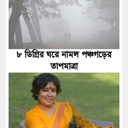
৮ ডিগ্রির ঘরে নামল পঞ্চগড়ের
তাপমাত্রা