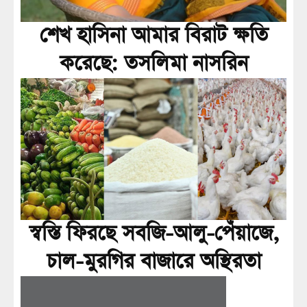
শেখ হাসিনা আমার বিরাট ক্ষতি
করেছে: তসলিমা নাসরিন
স্বস্তি ফিরছে সবজি-আলু-পেঁয়াজে,
চাল-মুরগির বাজারে অস্থিরতা