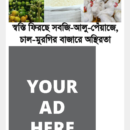
স্বস্তি ফিরছে সবজি-আলু-পেঁয়াজে,
চাল-মুরগির বাজারে অস্থিরতা