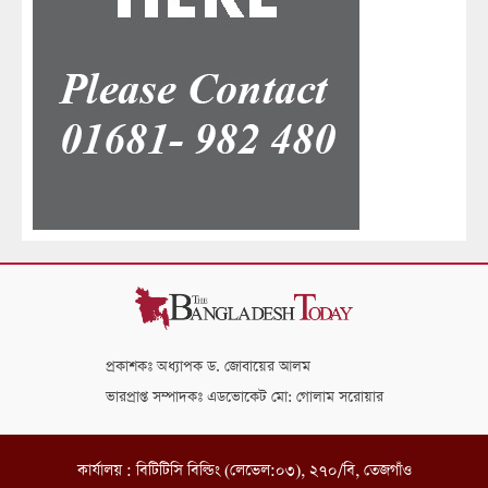
প্রকাশকঃ অধ্যাপক ড. জোবায়ের আলম
ভারপ্রাপ্ত সম্পাদকঃ এডভোকেট মো: গোলাম সরোয়ার
কার্যালয় : বিটিটিসি বিল্ডিং (লেভেল:০৩), ২৭০/বি, তেজগাঁও