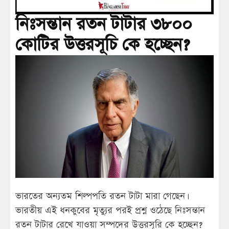
নিঃসন্তান রতন টাটার ৩৮০০
কোটির উত্তরসূচি কে হচ্ছেন?
ভারতের অন্যতম শিল্পপতি রতন টাটা মারা গেছেন।
ভারতীয় এই ধনকুবের মৃত্যুর পরই প্রশ্ন ওঠেছে নিঃসন্তান
রতন টাটার রেখে যাওয়া সম্পদের উত্তরসূরি কে হচ্ছেন?