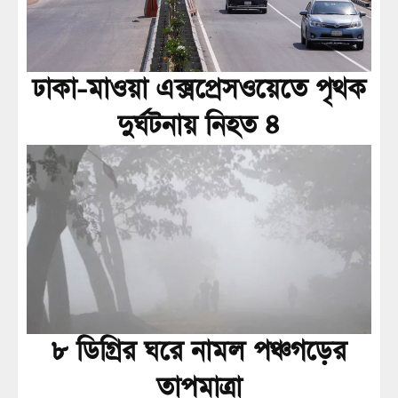
ঢাকা-মাওয়া এক্সপ্রেসওয়েতে পৃথক
দুর্ঘটনায় নিহত ৪
৮ ডিগ্রির ঘরে নামল পঞ্চগড়ের
তাপমাত্রা