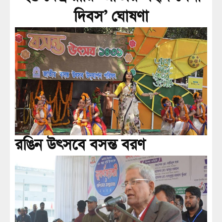
দিবস’ ঘোষণা
রঙিন উৎসবে বসন্ত বরণ