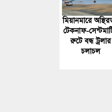
মিয়ানমারে অস্থির
টেকনাফ-সেন্টমার্
রুটে বন্ধ ট্রলার
চলাচল