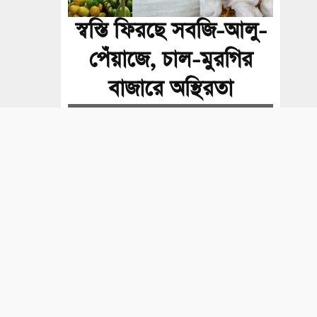
স্বস্তি ফিরছে সবজি-আলু-
পেঁয়াজে, চাল-মুরগির
বাজারে অস্থিরতা