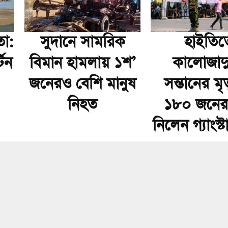
তা:
সুদানে সামরিক
হাইতিত
টিন
বিমান হামলায় ১শ’
কালোজাদ
জনেরও বেশি মানুষ
সন্তানের মৃত
নিহত
১৮০ জনের প
নিলেন গ্যাংস্ট