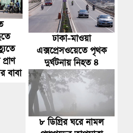
ে
ুতে
ঢাকা-মাওয়া
্যুতে
এক্সপ্রেসওয়েতে পৃথক
্রাণ
দুর্ঘটনায় নিহত ৪
ার বাবা
৮ ডিগ্রির ঘরে নামল