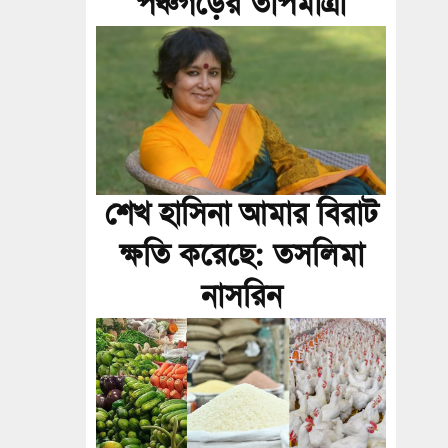
পঞ্চগড়ের তাপমাত্রা
শেখ হাসিনা আমার বিরাট
ক্ষতি করেছে: তসলিমা
নাসরিন