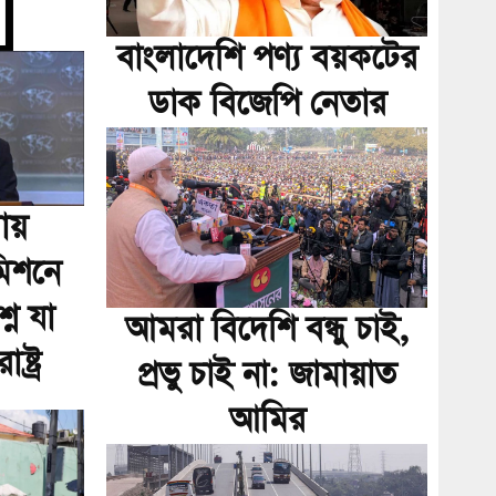
বাংলাদেশি পণ্য বয়কটের
ডাক বিজেপি নেতার
য়
মিশনে
নে যা
আমরা বিদেশি বন্ধু চাই,
্ট্র
প্রভু চাই না: জামায়াত
আমির