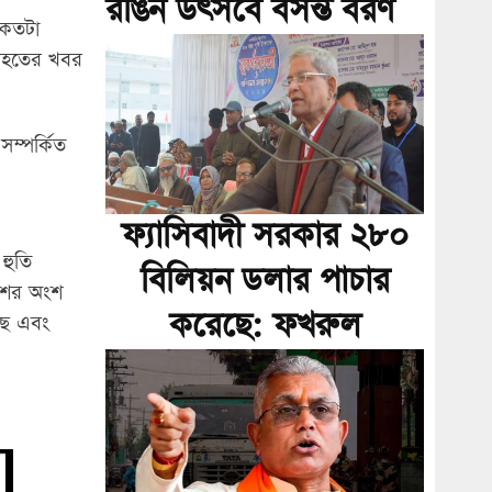
রঙিন উৎসবে বসন্ত বরণ
 কতটা
তাহতের খবর
সম্পর্কিত
ফ্যাসিবাদী সরকার ২৮০
হুতি
বিলিয়ন ডলার পাচার
কাশের অংশ
করেছে: ফখরুল
ছে এবং