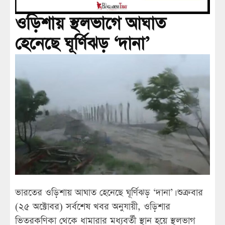
ওড়িশায় স্থলভাগে আঘাত
হেনেছে ঘূর্ণিঝড় ‘দানা’
ভারতের ওড়িশায় আঘাত হেনেছে ঘূর্ণিঝড় ‘দানা’। শুক্রবার
(২৫ অক্টোবর) সর্বশেষ খবর অনুযায়ী, ওড়িশার
ভিতরকণিকা থেকে ধামারার মধ্যবর্তী স্থান হয়ে স্থলভাগ