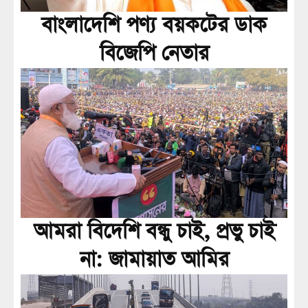
বাংলাদেশি পণ্য বয়কটের ডাক
বিজেপি নেতার
আমরা বিদেশি বন্ধু চাই, প্রভু চাই
না: জামায়াত আমির