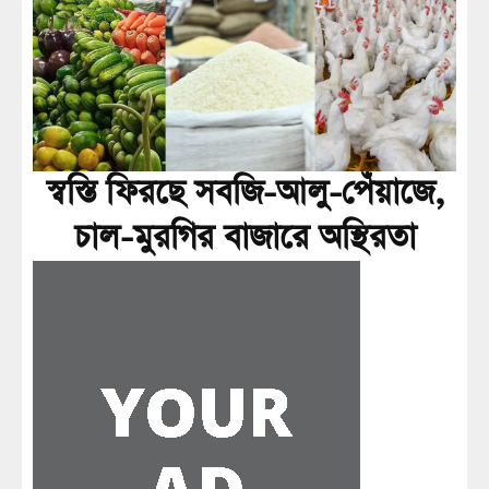
স্বস্তি ফিরছে সবজি-আলু-পেঁয়াজে,
চাল-মুরগির বাজারে অস্থিরতা