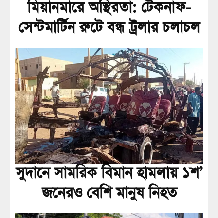
মিয়ানমারে অস্থিরতা: টেকনাফ-
সেন্টমার্টিন রুটে বন্ধ ট্রলার চলাচল
সুদানে সামরিক বিমান হামলায় ১শ’
জনেরও বেশি মানুষ নিহত