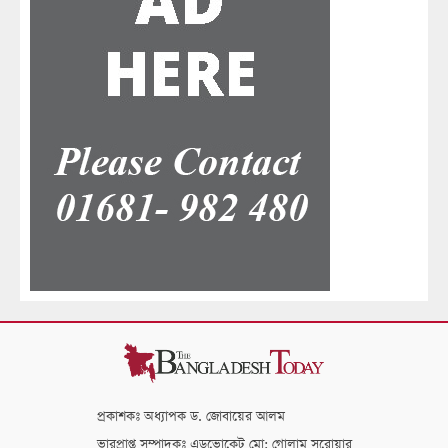
প্রকাশকঃ অধ্যাপক ড. জোবায়ের আলম
ভারপ্রাপ্ত সম্পাদকঃ এডভোকেট মো: গোলাম সরোয়ার