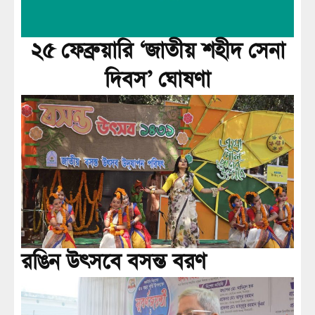
২৫ ফেব্রুয়ারি ‘জাতীয় শহীদ সেনা
দিবস’ ঘোষণা
রঙিন উৎসবে বসন্ত বরণ