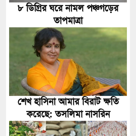
৮ ডিগ্রির ঘরে নামল পঞ্চগড়ের
তাপমাত্রা
শেখ হাসিনা আমার বিরাট ক্ষতি
করেছে: তসলিমা নাসরিন