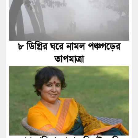
৮ ডিগ্রির ঘরে নামল পঞ্চগড়ের
তাপমাত্রা