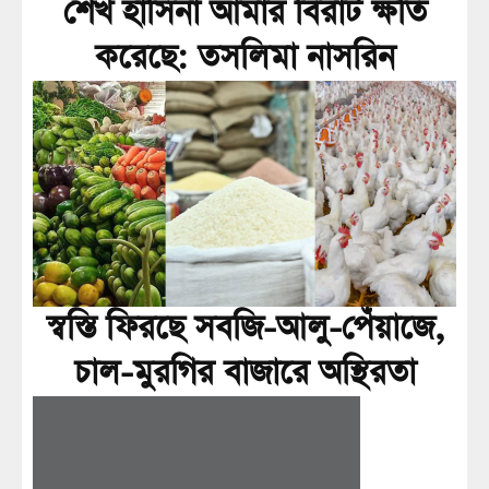
শেখ হাসিনা আমার বিরাট ক্ষতি
করেছে: তসলিমা নাসরিন
স্বস্তি ফিরছে সবজি-আলু-পেঁয়াজে,
চাল-মুরগির বাজারে অস্থিরতা