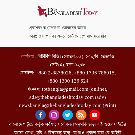
প্রকাশকঃ অধ্যাপক ড. জোবায়ের আলম
ভারপ্রাপ্ত সম্পাদকঃ এডভোকেট মো: গোলাম সরোয়ার
কার্যালয় : বিটিটিসি বিল্ডিং (লেভেল:০৩), ২৭০/বি, তেজগাঁও
(আই/এ), ঢাকা-১২০৮
মোবাইল: +880 2-8878026, +880 1736 786915,
+880 1300 126 624
ইমেইল: tbtbangla@gmail.com (online),
ads@thebangladeshtoday.com (adv)
newsbangla@thebangladeshtoday.com (Print)
বাংলাদেশ টুডে কর্তৃক সর্বস্বত্ব সংরক্ষিত। অনুমতি ছাড়া এই ওয়েবসাইটের
কোনো লেখা, ছবি ও বিষয়বস্তু অন্য কোথাও প্রকাশ করা বে-আইনী।