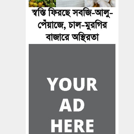
স্বস্তি ফিরছে সবজি-আলু-
পেঁয়াজে, চাল-মুরগির
বাজারে অস্থিরতা