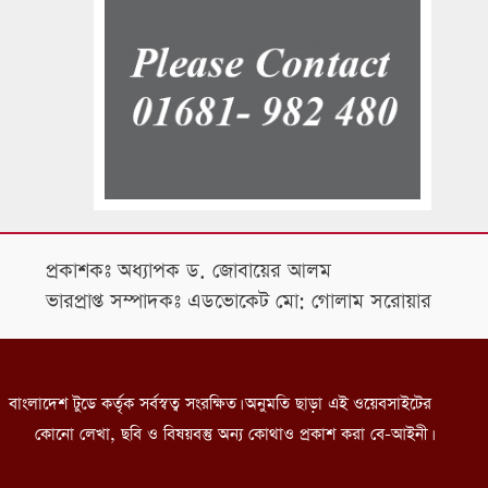
প্রকাশকঃ অধ্যাপক ড. জোবায়ের আলম
ভারপ্রাপ্ত সম্পাদকঃ এডভোকেট মো: গোলাম সরোয়ার
বাংলাদেশ টুডে কর্তৃক সর্বস্বত্ব সংরক্ষিত। অনুমতি ছাড়া এই ওয়েবসাইটের
কোনো লেখা, ছবি ও বিষয়বস্তু অন্য কোথাও প্রকাশ করা বে-আইনী।