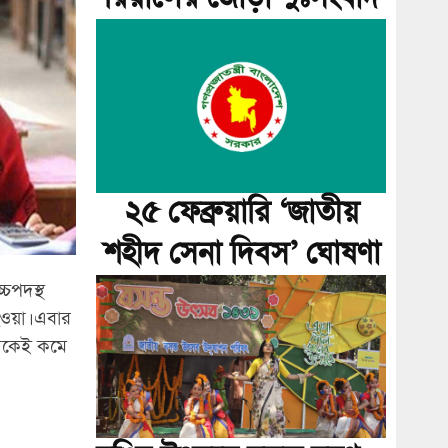
২৫ ফেব্রুয়ারি ‘জাতীয়
শহীদ সেনা দিবস’ ঘোষণা
্চপদস্থ
 হওয়া। এবার
থেকেই কমে