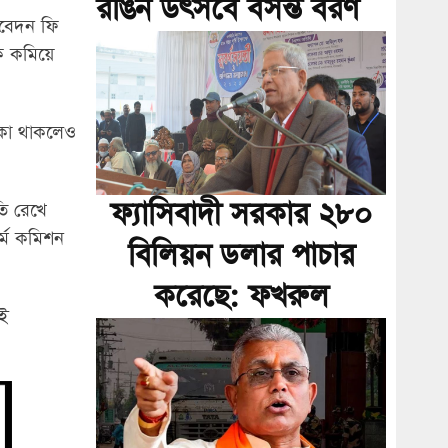
রঙিন উৎসবে বসন্ত বরণ
 আবেদন ফি
কে কমিয়ে
াকা থাকলেও
ফ্যাসিবাদী সরকার ২৮০
তি রেখে
র্ম কমিশন
বিলিয়ন ডলার পাচার
করেছে: ফখরুল
েই