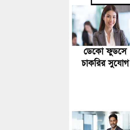
ডেকো ফুডসে
চাকরির সুযোগ