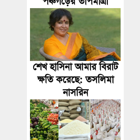
পঞ্চগড়ের তাপমাত্রা
শেখ হাসিনা আমার বিরাট
ক্ষতি করেছে: তসলিমা
নাসরিন