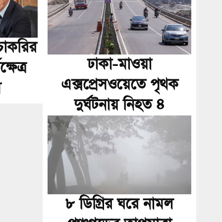
 চাকরির
ঢাকা-মাওয়া
্ষেত্র
এক্সপ্রেসওয়েতে পৃথক
ে
দুর্ঘটনায় নিহত ৪
৮ ডিগ্রির ঘরে নামল