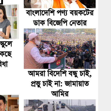
বাংলাদেশি পণ্য বয়কটের
ডাক বিজেপি নেতার
্কুলে
াকছে
িধা
আমরা বিদেশি বন্ধু চাই,
প্রভু চাই না: জামায়াত
আমির