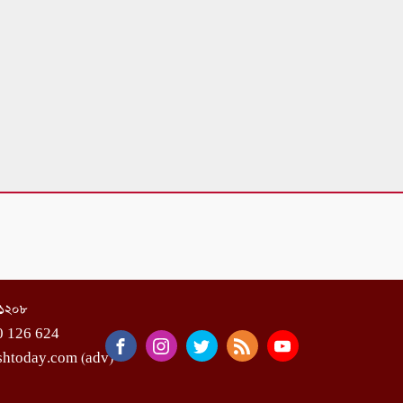
া-১২০৮
0 126 624
shtoday.com (adv)