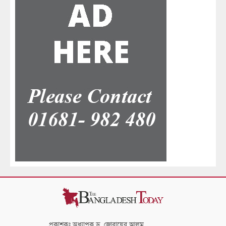
প্রকাশকঃ অধ্যাপক ড. জোবায়ের আলম