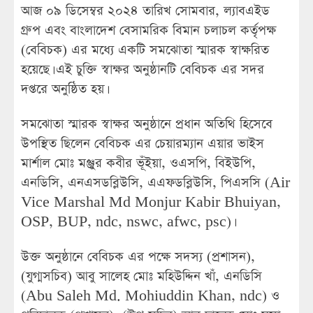
আজ ০৯ ডিসেম্বর ২০২৪ তারিখ সোমবার, ল্যাবএইড
গ্রুপ এবং বাংলাদেশ বেসামরিক বিমান চলাচল কর্তৃপক্ষ
(বেবিচক) এর মধ্যে একটি সমঝোতা স্মারক স্বাক্ষরিত
হয়েছে। এই চুক্তি স্বাক্ষর অনুষ্ঠানটি বেবিচক এর সদর
দপ্তরে অনুষ্ঠিত হয়।
সমঝোতা স্মারক স্বাক্ষর অনুষ্ঠানে প্রধান অতিথি হিসেবে
উপস্থিত ছিলেন বেবিচক এর চেয়ারম্যান এয়ার ভাইস
মার্শাল মোঃ মঞ্জুর কবীর ভূঁইয়া, ওএসপি, বিইউপি,
এনডিসি, এনএসডব্লিউসি, এএফডব্লিউসি, পিএসসি (Air
Vice Marshal Md Monjur Kabir Bhuiyan,
OSP, BUP, ndc, nswc, afwc, psc)।
উক্ত অনুষ্ঠানে বেবিচক এর পক্ষে সদস্য (প্রশাসন),
(যুগ্মসচিব) আবু সালেহ মোঃ মহিউদ্দিন খাঁ, এনডিসি
(Abu Saleh Md. Mohiuddin Khan, ndc) ও