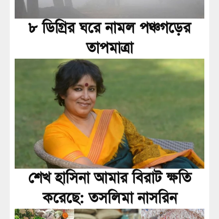
৮ ডিগ্রির ঘরে নামল পঞ্চগড়ের
তাপমাত্রা
শেখ হাসিনা আমার বিরাট ক্ষতি
করেছে: তসলিমা নাসরিন