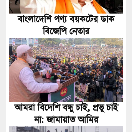
বাংলাদেশি পণ্য বয়কটের ডাক
বিজেপি নেতার
আমরা বিদেশি বন্ধু চাই, প্রভু চাই
না: জামায়াত আমির