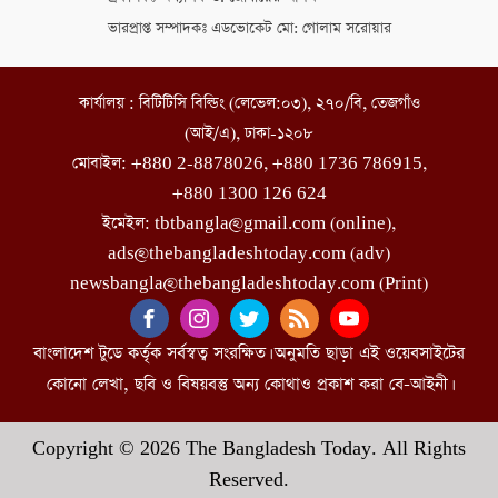
ভারপ্রাপ্ত সম্পাদকঃ এডভোকেট মো: গোলাম সরোয়ার
কার্যালয় : বিটিটিসি বিল্ডিং (লেভেল:০৩), ২৭০/বি, তেজগাঁও
(আই/এ), ঢাকা-১২০৮
মোবাইল: +880 2-8878026, +880 1736 786915,
+880 1300 126 624
ইমেইল: tbtbangla@gmail.com (online),
ads@thebangladeshtoday.com (adv)
newsbangla@thebangladeshtoday.com (Print)
বাংলাদেশ টুডে কর্তৃক সর্বস্বত্ব সংরক্ষিত। অনুমতি ছাড়া এই ওয়েবসাইটের
কোনো লেখা, ছবি ও বিষয়বস্তু অন্য কোথাও প্রকাশ করা বে-আইনী।
Copyright © 2026 The Bangladesh Today. All Rights
Reserved.