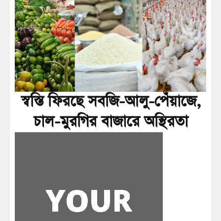
স্বস্তি ফিরছে সবজি-আলু-পেঁয়াজে,
চাল-মুরগির বাজারে অস্থিরতা