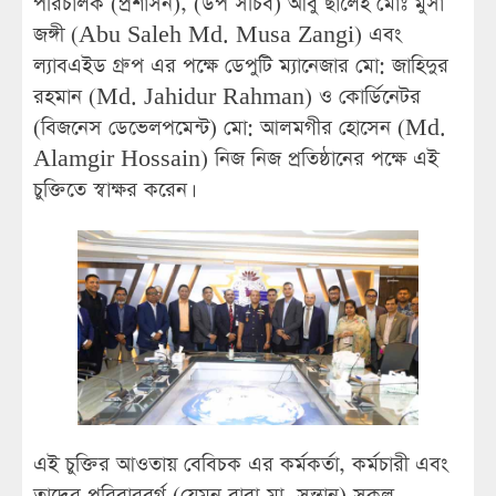
পরিচালক (প্রশাসন), (উপ সচিব) আবু ছালেহ মোঃ মুসা
জঙ্গী (Abu Saleh Md. Musa Zangi) এবং
ল্যাবএইড গ্রুপ এর পক্ষে ডেপুটি ম্যানেজার মো: জাহিদুর
রহমান (Md. Jahidur Rahman) ও কোর্ডিনেটর
(বিজনেস ডেভেলপমেন্ট) মো: আলমগীর হোসেন (Md.
Alamgir Hossain) নিজ নিজ প্রতিষ্ঠানের পক্ষে এই
চুক্তিতে স্বাক্ষর করেন।
এই চুক্তির আওতায় বেবিচক এর কর্মকর্তা, কর্মচারী এবং
তাদের পরিবারবর্গ (যেমন বাবা-মা, সন্তান) সকল