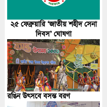
২৫ ফেব্রুয়ারি ‘জাতীয় শহীদ সেনা
দিবস’ ঘোষণা
রঙিন উৎসবে বসন্ত বরণ