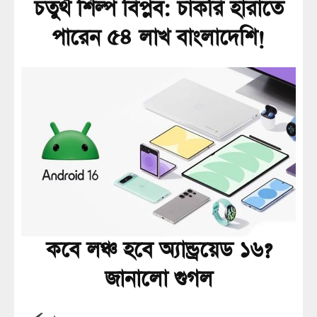
চতুর্থ শিল্প বিপ্লব: চাকরি হারাতে
পারেন ৫৪ লাখ বাংলাদেশি!
কবে লঞ্চ হবে অ্যান্ড্রয়েড ১৬?
জানালো গুগল