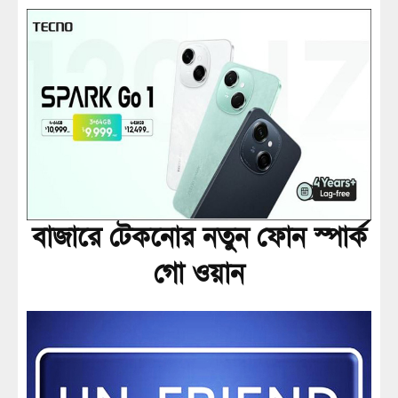
বাজারে টেকনোর নতুন ফোন স্পার্ক
গো ওয়ান