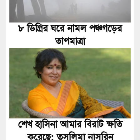
৮ ডিগ্রির ঘরে নামল পঞ্চগড়ের
তাপমাত্রা
শেখ হাসিনা আমার বিরাট ক্ষতি
করেছে: তসলিমা নাসরিন