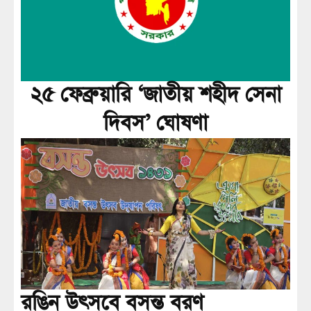
২৫ ফেব্রুয়ারি ‘জাতীয় শহীদ সেনা
দিবস’ ঘোষণা
রঙিন উৎসবে বসন্ত বরণ