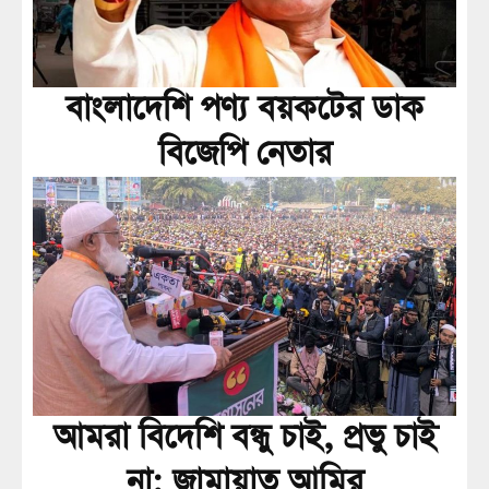
বাংলাদেশি পণ্য বয়কটের ডাক
বিজেপি নেতার
আমরা বিদেশি বন্ধু চাই, প্রভু চাই
না: জামায়াত আমির