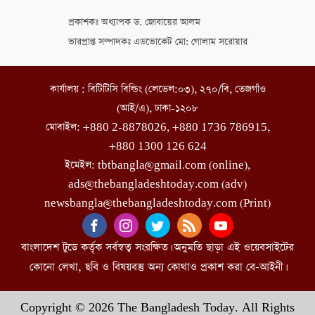
প্রকাশকঃ অধ্যাপক ড. জোবায়ের আলম
ভারপ্রাপ্ত সম্পাদকঃ এডভোকেট মো: গোলাম সরোয়ার
কার্যালয় : বিটিটিসি বিল্ডিং (লেভেল:০৩), ২৭০/বি, তেজগাঁও
(আই/এ), ঢাকা-১২০৮
মোবাইল: +880 2-8878026, +880 1736 786915,
+880 1300 126 624
ইমেইল: tbtbangla@gmail.com (online),
ads@thebangladeshtoday.com (adv)
newsbangla@thebangladeshtoday.com (Print)
বাংলাদেশ টুডে কর্তৃক সর্বস্বত্ব সংরক্ষিত। অনুমতি ছাড়া এই ওয়েবসাইটের
কোনো লেখা, ছবি ও বিষয়বস্তু অন্য কোথাও প্রকাশ করা বে-আইনী।
Copyright © 2026 The Bangladesh Today. All Rights