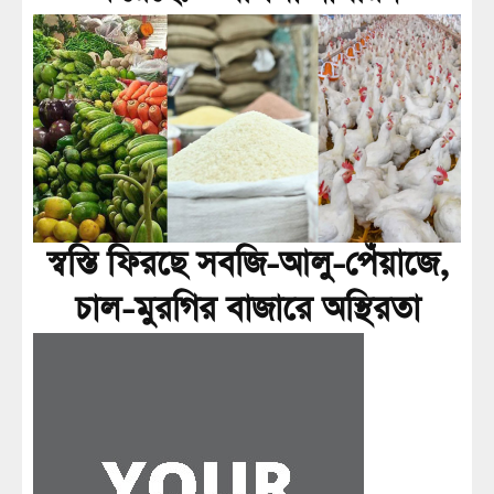
স্বস্তি ফিরছে সবজি-আলু-পেঁয়াজে,
চাল-মুরগির বাজারে অস্থিরতা