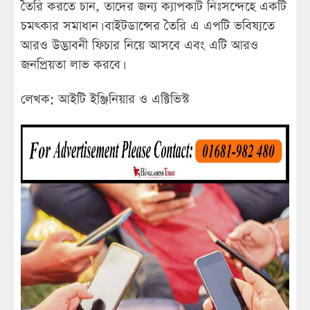
তৈরি করতে চান, তাদের জন্য ক্যাপকাট নিঃসন্দেহে একটি
চমৎকার সমাধান। বাইটডান্সের তৈরি এ এপটি ভবিষ্যতে
আরও উদ্ভাবনী ফিচার নিয়ে আসবে এবং এটি আরও
জনপ্রিয়তা লাভ করবে।
লেখক: আইটি ইঞ্জিনিয়ার ও এক্টিভিস্ট