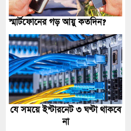
স্মার্টফোনের গড় আয়ু কতদিন?
যে সময়ে ইন্টারনেট ৩ ঘণ্টা থাকবে
না