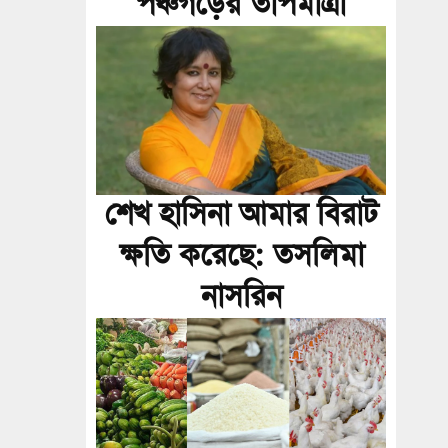
পঞ্চগড়ের তাপমাত্রা
শেখ হাসিনা আমার বিরাট
ক্ষতি করেছে: তসলিমা
নাসরিন