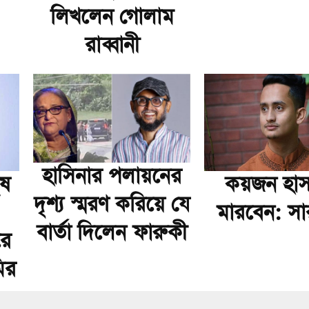
লিখলেন গোলাম
রাব্বানী
হাসিনার পলায়নের
ুষ
কয়জন হা
দৃশ্য স্মরণ করিয়ে যে
মারবেন: স
বার্তা দিলেন ফারুকী
রে
ির