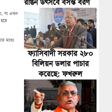
রঙিন উৎসবে বসন্ত বরণ
ম, যা এখন
 হয়ে
ার মধ্যে
ফ্যাসিবাদী সরকার ২৮০
বিলিয়ন ডলার পাচার
করেছে: ফখরুল