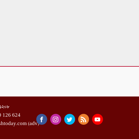
া-১২০৮
0 126 624
shtoday.com (adv)