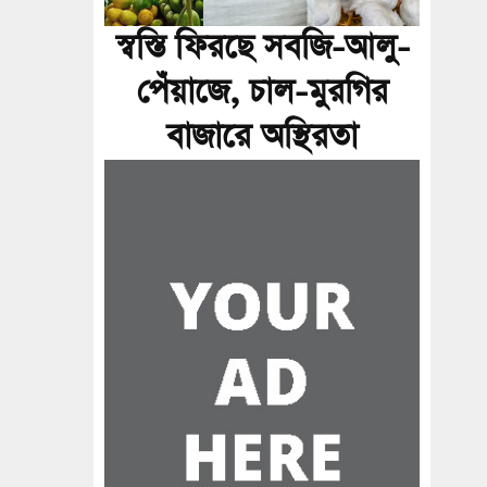
স্বস্তি ফিরছে সবজি-আলু-
পেঁয়াজে, চাল-মুরগির
বাজারে অস্থিরতা