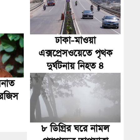
ঢাকা-মাওয়া
এক্সপ্রেসওয়েতে পৃথক
দুর্ঘটনায় নিহত ৪
সনাত
ারজিস
৮ ডিগ্রির ঘরে নামল