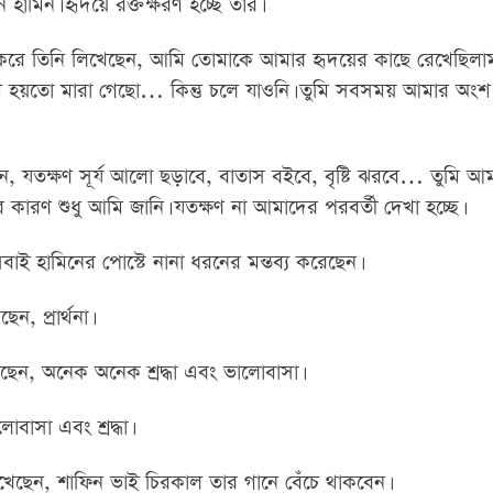
 হামিন। হৃদয়ে রক্তক্ষরণ হচ্ছে তার।
 করে তিনি লিখেছেন, আমি তোমাকে আমার হৃদয়ের কাছে রেখেছিলা
তুমি হয়তো মারা গেছো… কিন্তু চলে যাওনি। তুমি সবসময় আমার অংশ
যতক্ষণ সূর্য আলো ছড়াবে, বাতাস বইবে, বৃষ্টি ঝরবে… তুমি আম
কারণ শুধু আমি জানি। যতক্ষণ না আমাদের পরবর্তী দেখা হচ্ছে।
বাই হামিনের পোস্টে নানা ধরনের মন্তব্য করেছেন।
ন, প্রার্থনা।
েন, অনেক অনেক শ্রদ্ধা এবং ভালোবাসা।
বাসা এবং শ্রদ্ধা।
খেছেন, শাফিন ভাই চিরকাল তার গানে বেঁচে থাকবেন।