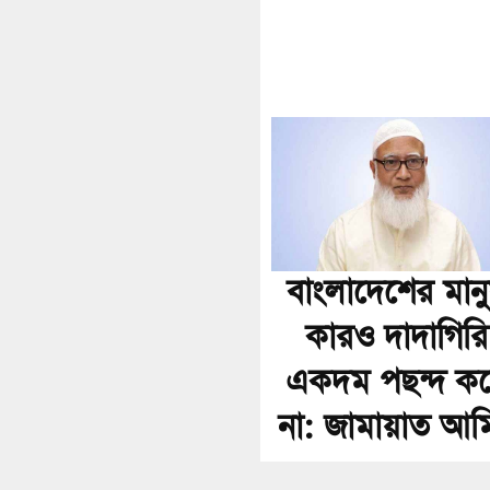
বাংলাদেশের মান
কারও দাদাগিরি
একদম পছন্দ ক
না: জামায়াত আম