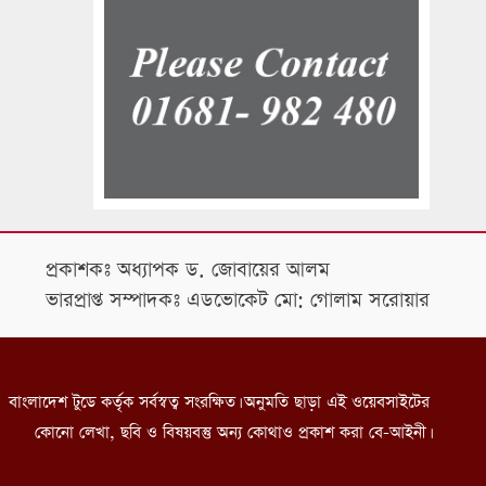
প্রকাশকঃ অধ্যাপক ড. জোবায়ের আলম
ভারপ্রাপ্ত সম্পাদকঃ এডভোকেট মো: গোলাম সরোয়ার
বাংলাদেশ টুডে কর্তৃক সর্বস্বত্ব সংরক্ষিত। অনুমতি ছাড়া এই ওয়েবসাইটের
কোনো লেখা, ছবি ও বিষয়বস্তু অন্য কোথাও প্রকাশ করা বে-আইনী।