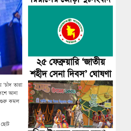
২৫ ফেব্রুয়ারি ‘জাতীয়
শহীদ সেনা দিবস’ ঘোষণা
‘চাঁদ তারা
দেশে আনা
তগুরু কমল
ই ছোট