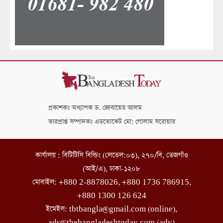
প্রকাশকঃ অধ্যাপক ড. জোবায়ের আলম
ভারপ্রাপ্ত সম্পাদকঃ এডভোকেট মো: গোলাম সরোয়ার
কার্যালয় : বিটিটিসি বিল্ডিং (লেভেল:০৩), ২৭০/বি, তেজগাঁও
(আই/এ), ঢাকা-১২০৮
মোবাইল: +880 2-8878026, +880 1736 786915,
+880 1300 126 624
ইমেইল: tbtbangla@gmail.com (online),
ads@thebangladeshtoday.com (adv)