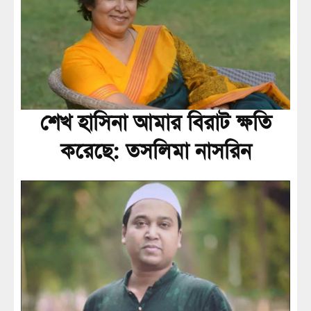
শেখ হাসিনা আমার বিরাট ক্ষতি
করেছে: তসলিমা নাসরিন