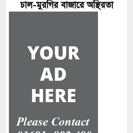
চাল-মুরগির বাজারে অস্থিরতা