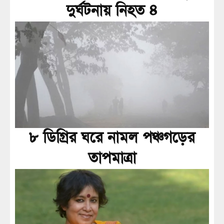
দুর্ঘটনায় নিহত ৪
৮ ডিগ্রির ঘরে নামল পঞ্চগড়ের
তাপমাত্রা