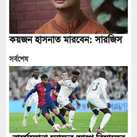
কয়জন হাসনাত মারবেন: সারজিস
সর্বশেষ