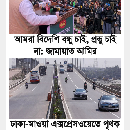
আমরা বিদেশি বন্ধু চাই, প্রভু চাই
না: জামায়াত আমির
ঢাকা-মাওয়া এক্সপ্রেসওয়েতে পৃথক