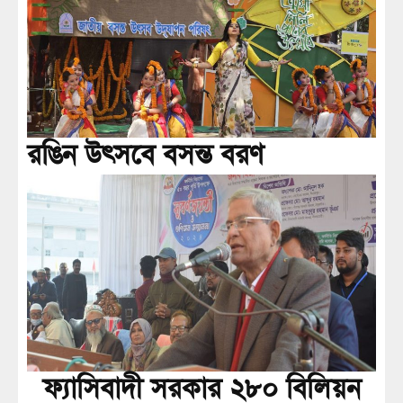
রঙিন উৎসবে বসন্ত বরণ
ফ্যাসিবাদী সরকার ২৮০ বিলিয়ন