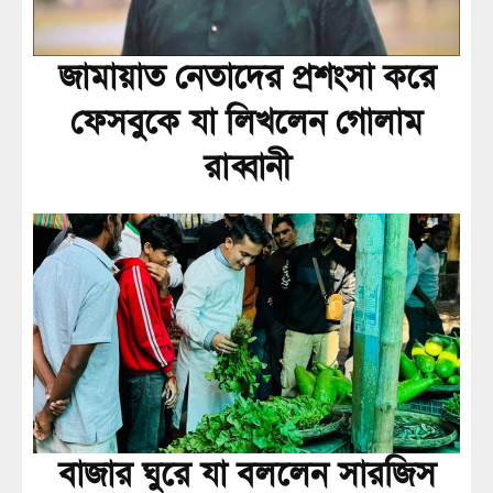
জামায়াত নেতাদের প্রশংসা করে
ফেসবুকে যা লিখলেন গোলাম
রাব্বানী
বাজার ঘুরে যা বললেন সারজিস