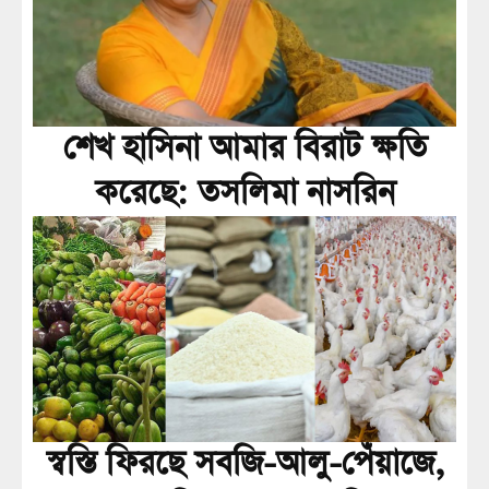
শেখ হাসিনা আমার বিরাট ক্ষতি
করেছে: তসলিমা নাসরিন
স্বস্তি ফিরছে সবজি-আলু-পেঁয়াজে,