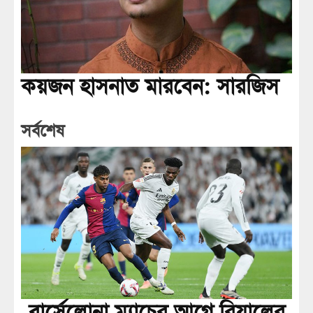
কয়জন হাসনাত মারবেন: সারজিস
সর্বশেষ