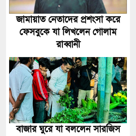
জামায়াত নেতাদের প্রশংসা করে
ফেসবুকে যা লিখলেন গোলাম
রাব্বানী
বাজার ঘুরে যা বললেন সারজিস