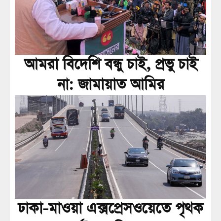
আমরা বিদেশি বন্ধু চাই, প্রভু চাই
না: জামায়াত আমির
ঢাকা-মাওয়া এক্সপ্রেসওয়েতে পৃথক