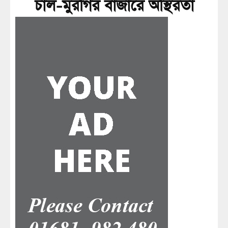
চাল-মুরগির বাজারে অস্থিরতা