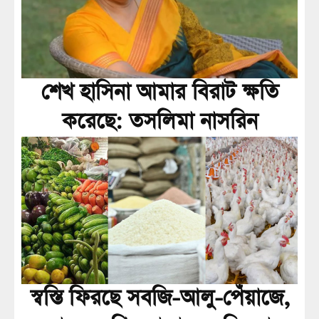
শেখ হাসিনা আমার বিরাট ক্ষতি
করেছে: তসলিমা নাসরিন
স্বস্তি ফিরছে সবজি-আলু-পেঁয়াজে,