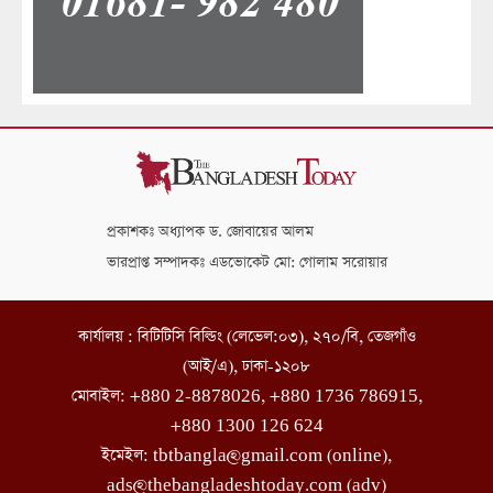
প্রকাশকঃ অধ্যাপক ড. জোবায়ের আলম
ভারপ্রাপ্ত সম্পাদকঃ এডভোকেট মো: গোলাম সরোয়ার
কার্যালয় : বিটিটিসি বিল্ডিং (লেভেল:০৩), ২৭০/বি, তেজগাঁও
(আই/এ), ঢাকা-১২০৮
মোবাইল: +880 2-8878026, +880 1736 786915,
+880 1300 126 624
ইমেইল: tbtbangla@gmail.com (online),
ads@thebangladeshtoday.com (adv)