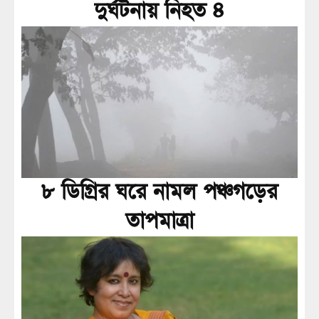
দুর্ঘটনায় নিহত ৪
৮ ডিগ্রির ঘরে নামল পঞ্চগড়ের
তাপমাত্রা