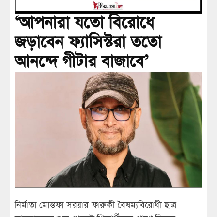
‘আপনারা যতো বিরোধে
জড়াবেন ফ্যাসিস্টরা ততো
আনন্দে গীটার বাজাবে’
নির্মাতা মোস্তফা সরয়ার ফারুকী বৈষম্যবিরোধী ছাত্র