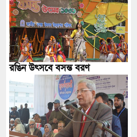
রঙিন উৎসবে বসন্ত বরণ