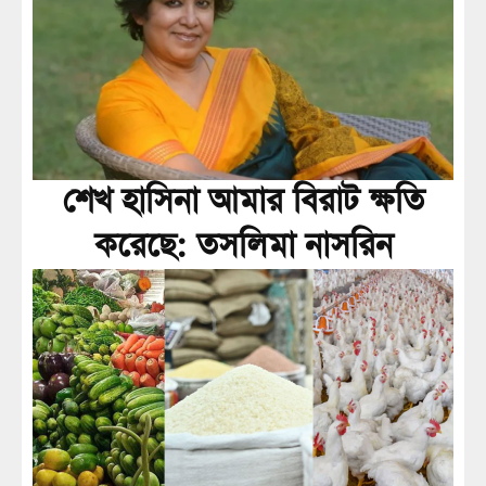
শেখ হাসিনা আমার বিরাট ক্ষতি
করেছে: তসলিমা নাসরিন