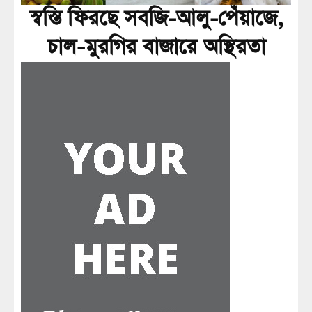
স্বস্তি ফিরছে সবজি-আলু-পেঁয়াজে,
চাল-মুরগির বাজারে অস্থিরতা