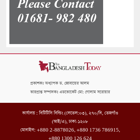
প্রকাশকঃ অধ্যাপক ড. জোবায়ের আলম
ভারপ্রাপ্ত সম্পাদকঃ এডভোকেট মো: গোলাম সরোয়ার
কার্যালয় : বিটিটিসি বিল্ডিং (লেভেল:০৩), ২৭০/বি, তেজগাঁও
(আই/এ), ঢাকা-১২০৮
মোবাইল: +880 2-8878026, +880 1736 786915,
+880 1300 126 624