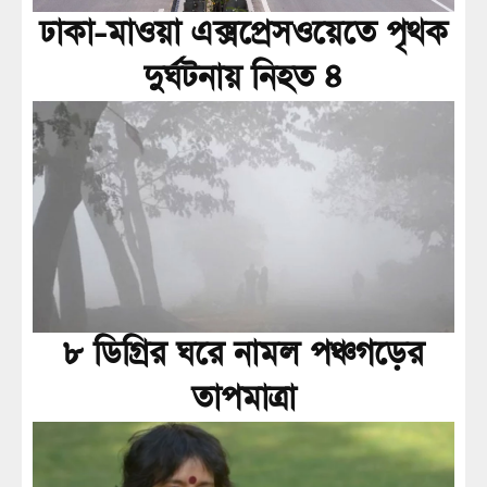
ঢাকা-মাওয়া এক্সপ্রেসওয়েতে পৃথক
দুর্ঘটনায় নিহত ৪
৮ ডিগ্রির ঘরে নামল পঞ্চগড়ের
তাপমাত্রা