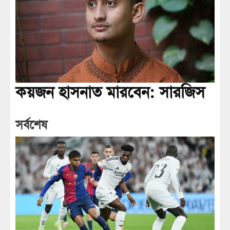
কয়জন হাসনাত মারবেন: সারজিস
সর্বশেষ