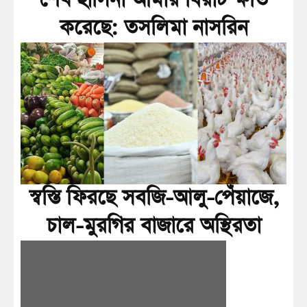
করেছে: তসলিমা নাসরিন
স্বস্তি ফিরছে সবজি-আলু-পেঁয়াজে,
চাল-মুরগির বাজারে অস্থিরতা