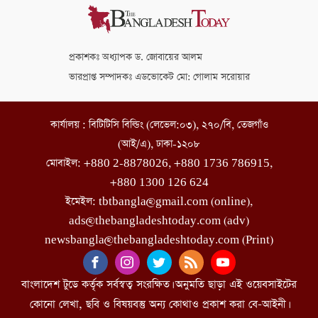
প্রকাশকঃ অধ্যাপক ড. জোবায়ের আলম
ভারপ্রাপ্ত সম্পাদকঃ এডভোকেট মো: গোলাম সরোয়ার
কার্যালয় : বিটিটিসি বিল্ডিং (লেভেল:০৩), ২৭০/বি, তেজগাঁও
(আই/এ), ঢাকা-১২০৮
মোবাইল: +880 2-8878026, +880 1736 786915,
+880 1300 126 624
ইমেইল: tbtbangla@gmail.com (online),
ads@thebangladeshtoday.com (adv)
newsbangla@thebangladeshtoday.com (Print)
বাংলাদেশ টুডে কর্তৃক সর্বস্বত্ব সংরক্ষিত। অনুমতি ছাড়া এই ওয়েবসাইটের
কোনো লেখা, ছবি ও বিষয়বস্তু অন্য কোথাও প্রকাশ করা বে-আইনী।