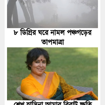
৮ ডিগ্রির ঘরে নামল পঞ্চগড়ের
তাপমাত্রা
শেখ হাসিনা আমার বিরাট ক্ষতি