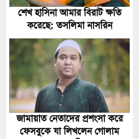
শেখ হাসিনা আমার বিরাট ক্ষতি
করেছে: তসলিমা নাসরিন
জামায়াত নেতাদের প্রশংসা করে
ফেসবুকে যা লিখলেন গোলাম