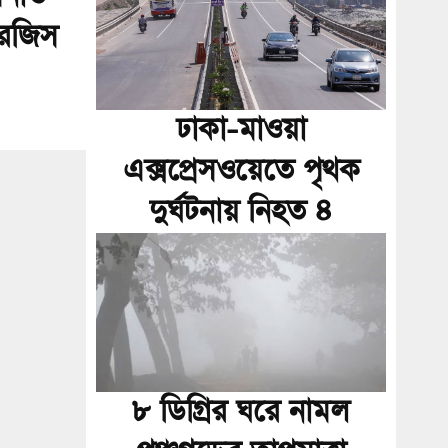
ারজিস
ঢাকা-মাওয়া
এক্সপ্রেসওয়েতে পৃথক
দুর্ঘটনায় নিহত ৪
৮ ডিগ্রির ঘরে নামল