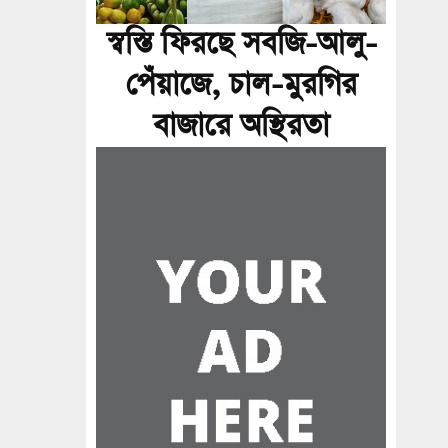
স্বস্তি ফিরছে সবজি-আলু-
পেঁয়াজে, চাল-মুরগির
বাজারে অস্থিরতা