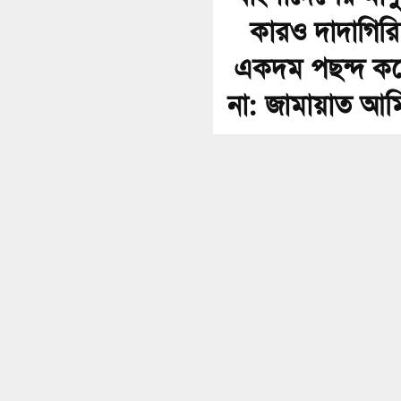
কারও দাদাগিরি
একদম পছন্দ ক
না: জামায়াত আম