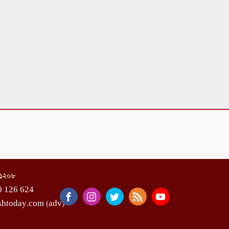
া-১২০৮
0 126 624
shtoday.com (adv)