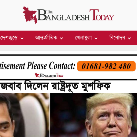
দেশজুড়ে
আন্তর্জাতিক
খেলাধুলা
বিনোদন
র জবাব দিলেন রাষ্ট্রদূত মুশফিক