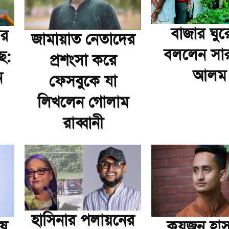
বাজার ঘুর
ার
জামায়াত নেতাদের
বললেন সা
ে:
প্রশংসা করে
আলম
ন
ফেসবুকে যা
লিখলেন গোলাম
রাব্বানী
হাসিনার পলায়নের
ুষ
কয়জন হা