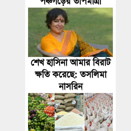
পঞ্চগড়ের তাপমাত্রা
শেখ হাসিনা আমার বিরাট
ক্ষতি করেছে: তসলিমা
নাসরিন