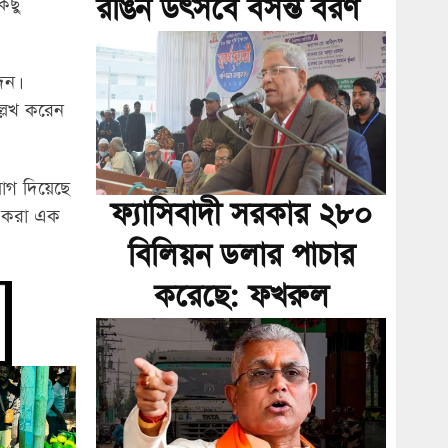
রঙিন উৎসবে বসন্ত বরণ
িছু
েন।
ল্লেখ করেন
োগ দিয়েছে
ফ্যাসিবাদী সরকার ২৮০
রি করা এক
বিলিয়ন ডলার পাচার
করেছে: ফখরুল