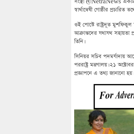
সংস্থা @NetraNews একটি ফ্যা
স্বার্থান্বেষী গোষ্ঠীর প্রচারিত ত
ওই পোস্টে রাষ্ট্রদূত মুশফিক
আক্রান্তদের যথাযথ সহায়তা প্র
তিনি।
সিনিয়র সচিব পদমর্যাদায় আল
পররাষ্ট্র মন্ত্রণালয়। ২১ অক্
প্রজ্ঞাপনে এ তথ্য জানানো হয়।