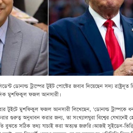
রেসিডেন্ট ডোনাল্ড ট্রাম্পের টুইট পোস্টের জবাব দিয়েছেন সদ্য রাষ্ট্রদূত
দিক মুশফিকুল ফজল আনসারী।
র টুইটে মুশফিকুল ফজল আনসারী লিখেছেন, ‘ডোনাল্ড ট্রাম্পকে ধন
 করার গুরুত্ব অনুধাবন করার জন্য, তা সংখ্যালঘুরা বিশ্বের যেখানেই 
্থিতি বুঝতে সঠিক তথ্য যাচাই করা অত্যন্ত জরুরি। আজই সুইডেন-ভিত্