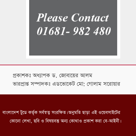
প্রকাশকঃ অধ্যাপক ড. জোবায়ের আলম
ভারপ্রাপ্ত সম্পাদকঃ এডভোকেট মো: গোলাম সরোয়ার
বাংলাদেশ টুডে কর্তৃক সর্বস্বত্ব সংরক্ষিত। অনুমতি ছাড়া এই ওয়েবসাইটের
কোনো লেখা, ছবি ও বিষয়বস্তু অন্য কোথাও প্রকাশ করা বে-আইনী।