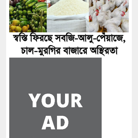
স্বস্তি ফিরছে সবজি-আলু-পেঁয়াজে,
চাল-মুরগির বাজারে অস্থিরতা