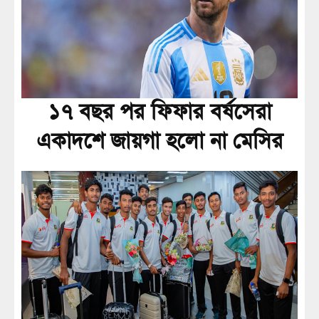
১৭ বছর পর ফিফার বর্ষসেরা
একাদশে জায়গা হলো না মেসির