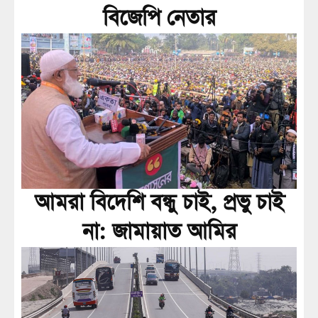
বিজেপি নেতার
আমরা বিদেশি বন্ধু চাই, প্রভু চাই
না: জামায়াত আমির