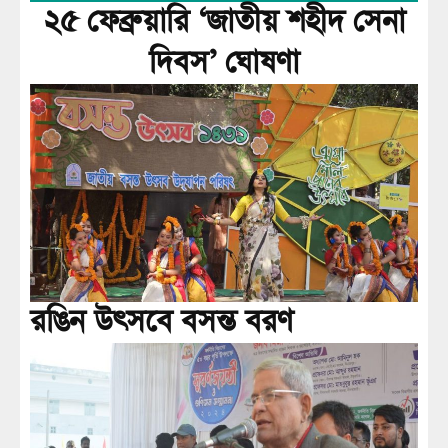
২৫ ফেব্রুয়ারি ‘জাতীয় শহীদ সেনা
দিবস’ ঘোষণা
রঙিন উৎসবে বসন্ত বরণ