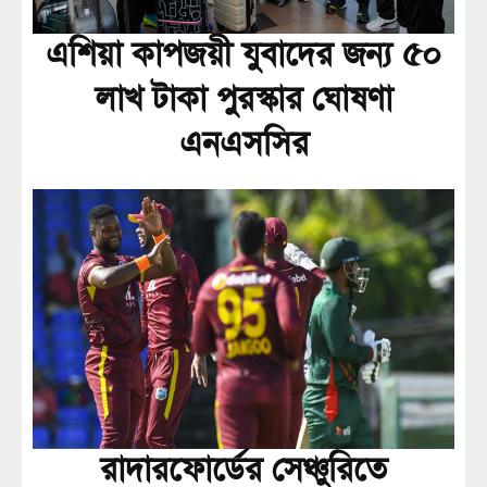
এশিয়া কাপজয়ী যুবাদের জন্য ৫০
লাখ টাকা পুরস্কার ঘোষণা
এনএসসির
রাদারফোর্ডের সেঞ্চুরিতে