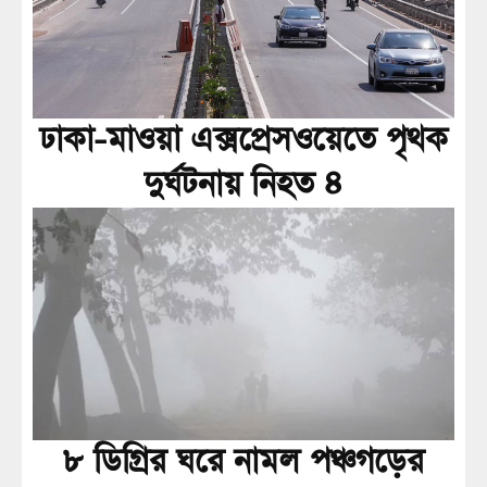
ঢাকা-মাওয়া এক্সপ্রেসওয়েতে পৃথক
দুর্ঘটনায় নিহত ৪
৮ ডিগ্রির ঘরে নামল পঞ্চগড়ের