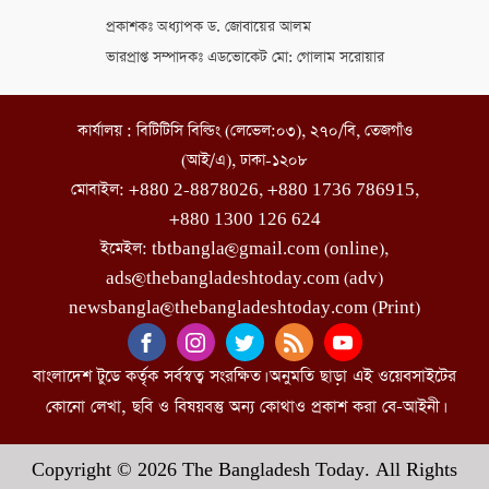
প্রকাশকঃ অধ্যাপক ড. জোবায়ের আলম
ভারপ্রাপ্ত সম্পাদকঃ এডভোকেট মো: গোলাম সরোয়ার
কার্যালয় : বিটিটিসি বিল্ডিং (লেভেল:০৩), ২৭০/বি, তেজগাঁও
(আই/এ), ঢাকা-১২০৮
মোবাইল: +880 2-8878026, +880 1736 786915,
+880 1300 126 624
ইমেইল: tbtbangla@gmail.com (online),
ads@thebangladeshtoday.com (adv)
newsbangla@thebangladeshtoday.com (Print)
বাংলাদেশ টুডে কর্তৃক সর্বস্বত্ব সংরক্ষিত। অনুমতি ছাড়া এই ওয়েবসাইটের
কোনো লেখা, ছবি ও বিষয়বস্তু অন্য কোথাও প্রকাশ করা বে-আইনী।
Copyright © 2026 The Bangladesh Today. All Rights