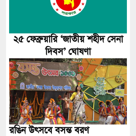
২৫ ফেব্রুয়ারি ‘জাতীয় শহীদ সেনা
দিবস’ ঘোষণা
রঙিন উৎসবে বসন্ত বরণ