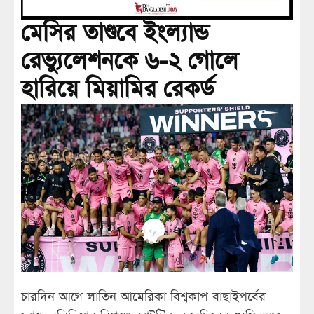
মেসির তাণ্ডবে ইংল্যান্ড
রেভ্যুলেশনকে ৬-২ গোলে
হারিয়ে মিয়ামির রেকর্ড
চারদিন আগে লাতিন আমেরিকা বিশ্বকাপ বাছাইপর্বের