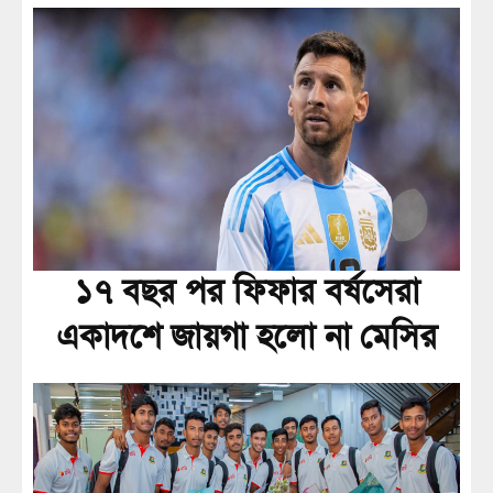
১৭ বছর পর ফিফার বর্ষসেরা
একাদশে জায়গা হলো না মেসির