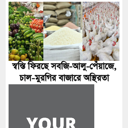
স্বস্তি ফিরছে সবজি-আলু-পেঁয়াজে,
চাল-মুরগির বাজারে অস্থিরতা