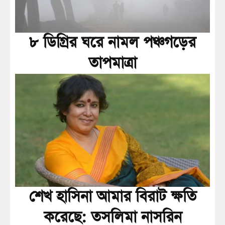
৮ ডিগ্রির ঘরে নামল পঞ্চগড়ের
তাপমাত্রা
শেখ হাসিনা আমার বিরাট ক্ষতি
করেছে: তসলিমা নাসরিন