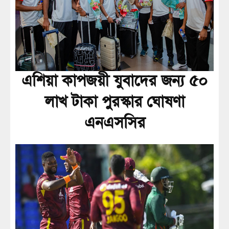
এশিয়া কাপজয়ী যুবাদের জন্য ৫০
লাখ টাকা পুরস্কার ঘোষণা
এনএসসির