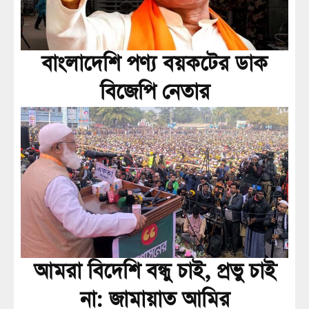
বাংলাদেশি পণ্য বয়কটের ডাক
বিজেপি নেতার
আমরা বিদেশি বন্ধু চাই, প্রভু চাই
না: জামায়াত আমির