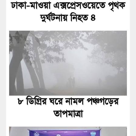
ঢাকা-মাওয়া এক্সপ্রেসওয়েতে পৃথক
দুর্ঘটনায় নিহত ৪
৮ ডিগ্রির ঘরে নামল পঞ্চগড়ের
তাপমাত্রা