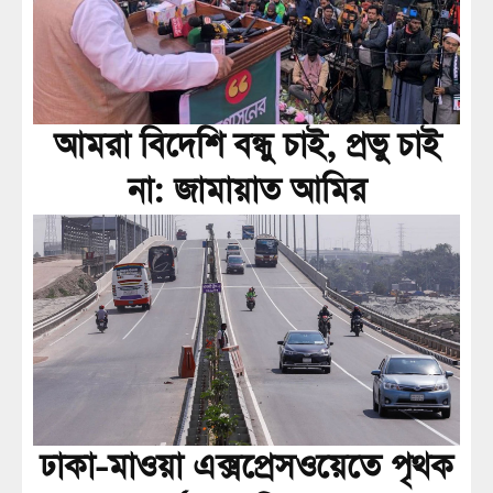
আমরা বিদেশি বন্ধু চাই, প্রভু চাই
না: জামায়াত আমির
ঢাকা-মাওয়া এক্সপ্রেসওয়েতে পৃথক