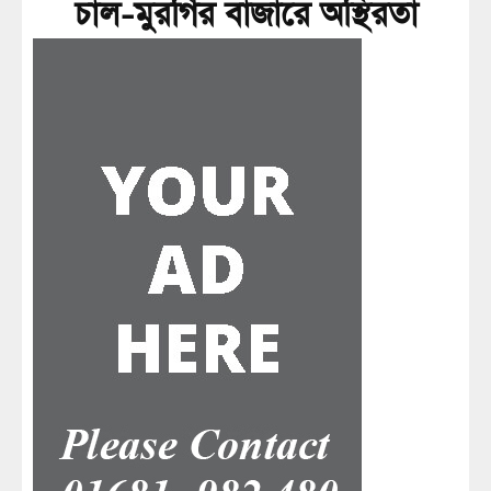
চাল-মুরগির বাজারে অস্থিরতা