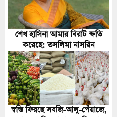
শেখ হাসিনা আমার বিরাট ক্ষতি
করেছে: তসলিমা নাসরিন
স্বস্তি ফিরছে সবজি-আলু-পেঁয়াজে,