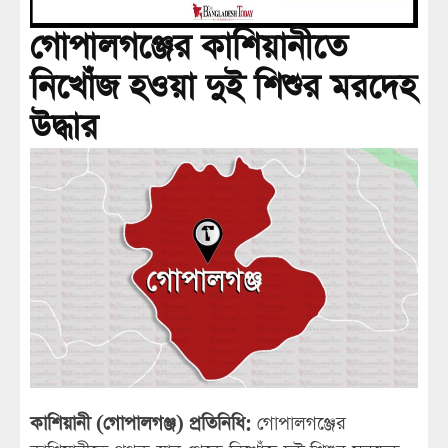
গোপালগঞ্জের কাশিয়ানীতে
নিখোঁজ হওয়া দুই শিশুর মরদেহ
উদ্ধার
কাশিয়ানী (গোপালগঞ্জ) প্রতিনিধি:
গোপালগঞ্জের