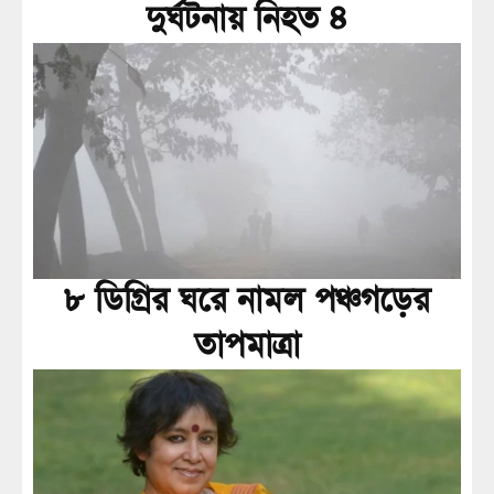
দুর্ঘটনায় নিহত ৪
৮ ডিগ্রির ঘরে নামল পঞ্চগড়ের
তাপমাত্রা