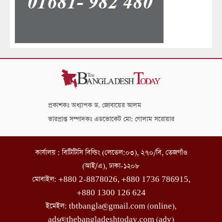
প্রকাশকঃ অধ্যাপক ড. জোবায়ের আলম
ভারপ্রাপ্ত সম্পাদকঃ এডভোকেট মো: গোলাম সরোয়ার
কার্যালয় : বিটিটিসি বিল্ডিং (লেভেল:০৩), ২৭০/বি, তেজগাঁও
(আই/এ), ঢাকা-১২০৮
মোবাইল: +880 2-8878026, +880 1736 786915,
+880 1300 126 624
ইমেইল: tbtbangla@gmail.com (online),
ads@thebangladeshtoday.com (adv)