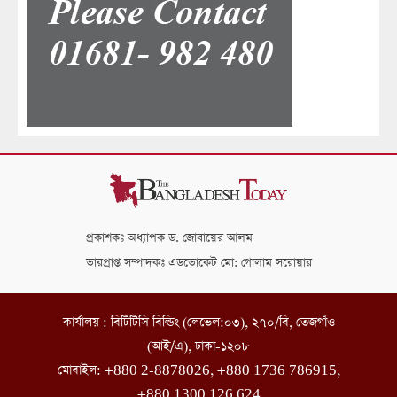
প্রকাশকঃ অধ্যাপক ড. জোবায়ের আলম
ভারপ্রাপ্ত সম্পাদকঃ এডভোকেট মো: গোলাম সরোয়ার
কার্যালয় : বিটিটিসি বিল্ডিং (লেভেল:০৩), ২৭০/বি, তেজগাঁও
(আই/এ), ঢাকা-১২০৮
মোবাইল: +880 2-8878026, +880 1736 786915,
+880 1300 126 624