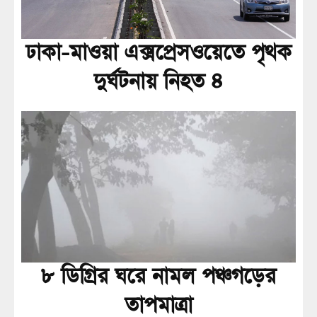
ঢাকা-মাওয়া এক্সপ্রেসওয়েতে পৃথক
দুর্ঘটনায় নিহত ৪
৮ ডিগ্রির ঘরে নামল পঞ্চগড়ের
তাপমাত্রা