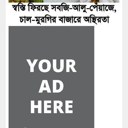
স্বস্তি ফিরছে সবজি-আলু-পেঁয়াজে,
চাল-মুরগির বাজারে অস্থিরতা