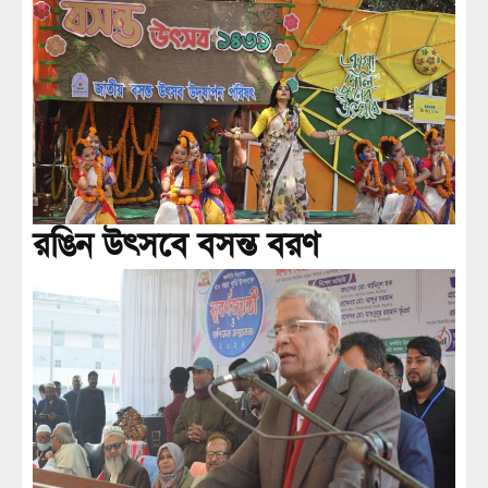
রঙিন উৎসবে বসন্ত বরণ