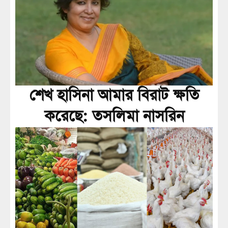
শেখ হাসিনা আমার বিরাট ক্ষতি
করেছে: তসলিমা নাসরিন