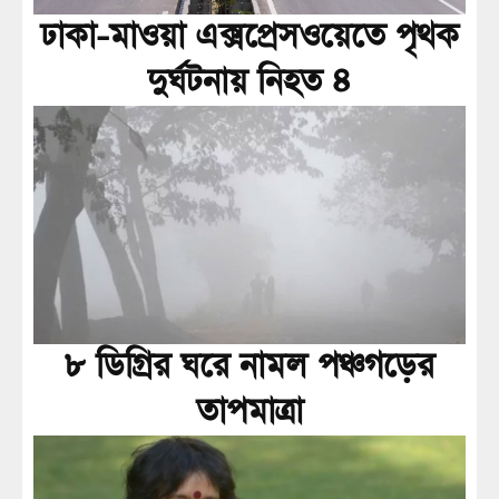
ঢাকা-মাওয়া এক্সপ্রেসওয়েতে পৃথক
দুর্ঘটনায় নিহত ৪
৮ ডিগ্রির ঘরে নামল পঞ্চগড়ের
তাপমাত্রা