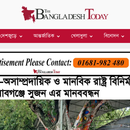
দেশজুড়ে
আন্তর্জাতিক
খেলাধুলা
বিনোদন
-অসাম্প্রদায়িক ও মানবিক রাষ্ট্র বিনির্
বাবগঞ্জে সুজন এর মানববন্ধন