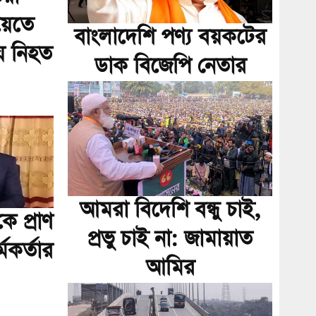
য়েতে
বাংলাদেশি পণ্য বয়কটের
য় নিহত
ডাক বিজেপি নেতার
আমরা বিদেশি বন্ধু চাই,
 প্রাণ
প্রভু চাই না: জামায়াত
মকর্তার
আমির