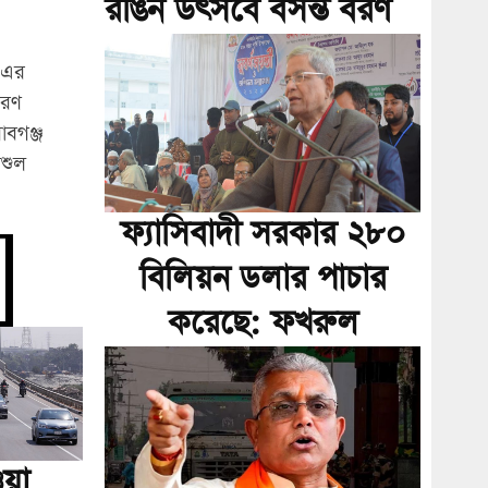
রঙিন উৎসবে বসন্ত বরণ
 এর
ারণ
াবগঞ্জ
শুল
ফ্যাসিবাদী সরকার ২৮০
বিলিয়ন ডলার পাচার
করেছে: ফখরুল
য়া