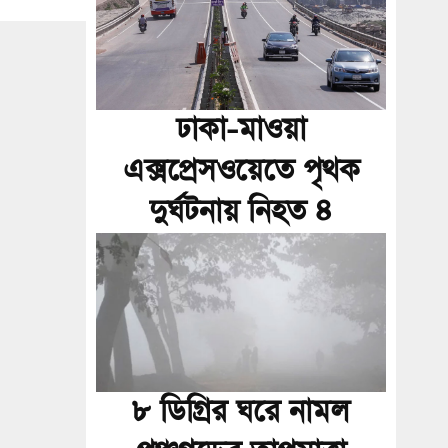
ঢাকা-মাওয়া
এক্সপ্রেসওয়েতে পৃথক
দুর্ঘটনায় নিহত ৪
৮ ডিগ্রির ঘরে নামল