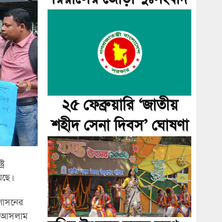
২৫ ফেব্রুয়ারি ‘জাতীয়
শহীদ সেনা দিবস’ ঘোষণা
্র
েছে।
ুশাসনের
তি আসলাম