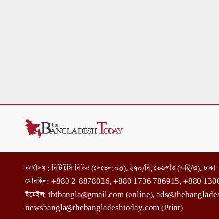
কার্যালয় : বিটিটিসি বিল্ডিং (লেভেল:০৩), ২৭০/বি, তেজগাঁও (আই/এ), ঢাক
মোবাইল: +880 2-8878026, +880 1736 786915, +880 130
ইমেইল: tbtbangla@gmail.com (online), ads@thebanglade
newsbangla@thebangladeshtoday.com (Print)