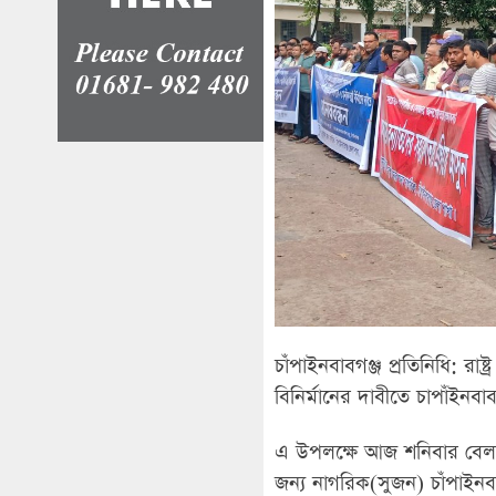
চাঁপাইনবাবগঞ্জ প্রতিনিধি: রাষ্ট
বিনির্মানের দাবীতে চাপাঁইনব
এ উপলক্ষে আজ শনিবার বেলা 
জন্য নাগরিক(সুজন) চাঁপাইন