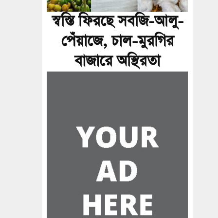
স্বস্তি ফিরছে সবজি-আলু-
পেঁয়াজে, চাল-মুরগির
বাজারে অস্থিরতা