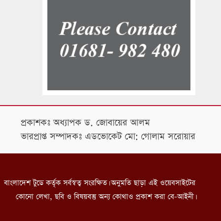
প্রকাশকঃ অধ্যাপক ড. জোবায়ের আলম
ভারপ্রাপ্ত সম্পাদকঃ এডভোকেট মো: গোলাম সরোয়ার
বাংলাদেশ টুডে কর্তৃক সর্বস্বত্ব সংরক্ষিত। অনুমতি ছাড়া এই ওয়েবসাইটের
কোনো লেখা, ছবি ও বিষয়বস্তু অন্য কোথাও প্রকাশ করা বে-আইনী।