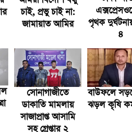
ার
আমরা বিদেশি বন্ধু
এক্সপ্রেসও
ার
চাই, প্রভু চাই না:
পৃথক দুর্ঘটনা
জামায়াত আমির
৪
মল
সোনাগাজীতে
বাউফলে সড়কে
রা
ডাকাতি মামলায়
ঝড়ল কৃষি কর্
সাজাপ্রাপ্ত আসামি
সহ গ্রেপ্তার ২