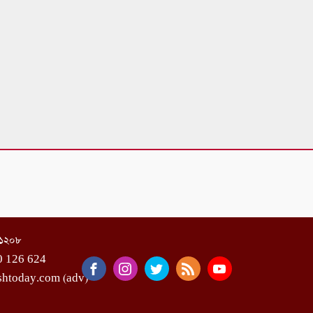
া-১২০৮
0 126 624
shtoday.com (adv)