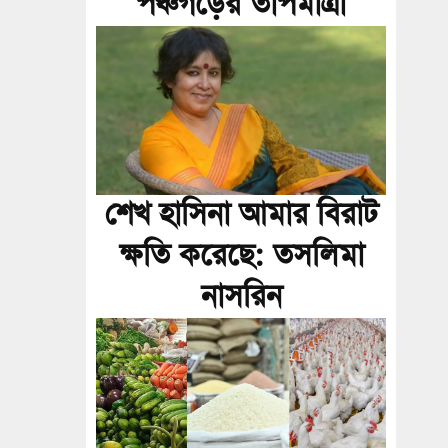
পঞ্চগড়ের তাপমাত্রা
শেখ হাসিনা আমার বিরাট
ক্ষতি করেছে: তসলিমা
নাসরিন