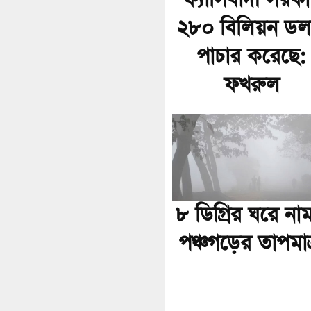
ফ্যাসিবাদী সরক
২৮০ বিলিয়ন ডল
পাচার করেছে:
ফখরুল
৮ ডিগ্রির ঘরে না
পঞ্চগড়ের তাপমাত্