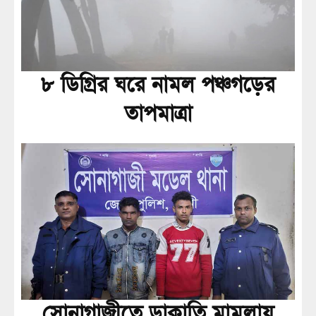
৮ ডিগ্রির ঘরে নামল পঞ্চগড়ের
তাপমাত্রা
সোনাগাজীতে ডাকাতি মামলায়