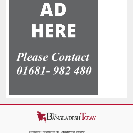
প্রকাশকঃ অধ্যাপক ড. জোবায়ের আলম