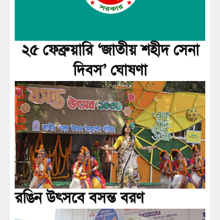
২৫ ফেব্রুয়ারি ‘জাতীয় শহীদ সেনা
দিবস’ ঘোষণা
রঙিন উৎসবে বসন্ত বরণ