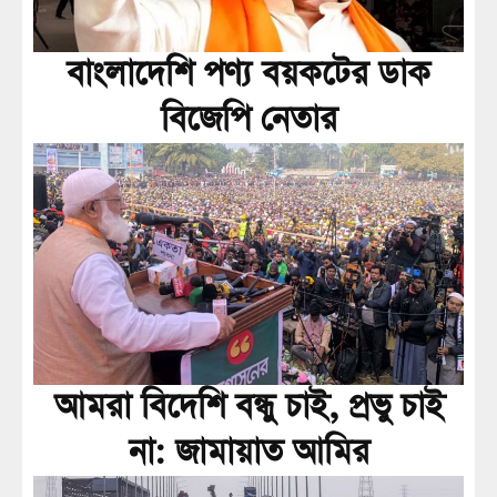
বাংলাদেশি পণ্য বয়কটের ডাক
বিজেপি নেতার
আমরা বিদেশি বন্ধু চাই, প্রভু চাই
না: জামায়াত আমির