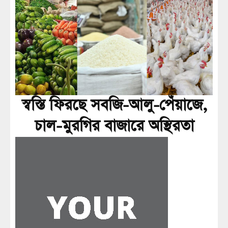
স্বস্তি ফিরছে সবজি-আলু-পেঁয়াজে,
চাল-মুরগির বাজারে অস্থিরতা