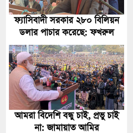
ফ্যাসিবাদী সরকার ২৮০ বিলিয়ন
ডলার পাচার করেছে: ফখরুল
আমরা বিদেশি বন্ধু চাই, প্রভু চাই
না: জামায়াত আমির