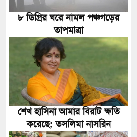
৮ ডিগ্রির ঘরে নামল পঞ্চগড়ের
তাপমাত্রা
শেখ হাসিনা আমার বিরাট ক্ষতি
করেছে: তসলিমা নাসরিন