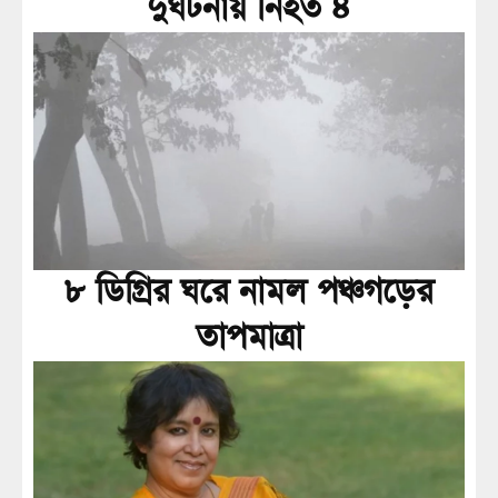
দুর্ঘটনায় নিহত ৪
৮ ডিগ্রির ঘরে নামল পঞ্চগড়ের
তাপমাত্রা