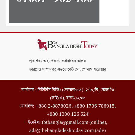
প্রকাশকঃ অধ্যাপক ড. জোবায়ের আলম
ভারপ্রাপ্ত সম্পাদকঃ এডভোকেট মো: গোলাম সরোয়ার
কার্যালয় : বিটিটিসি বিল্ডিং (লেভেল:০৩), ২৭০/বি, তেজগাঁও
(আই/এ), ঢাকা-১২০৮
মোবাইল: +880 2-8878026, +880 1736 786915,
+880 1300 126 624
ইমেইল: tbtbangla@gmail.com (online),
ads@thebangladeshtoday.com (adv)