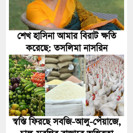
শেখ হাসিনা আমার বিরাট ক্ষতি
করেছে: তসলিমা নাসরিন
স্বস্তি ফিরছে সবজি-আলু-পেঁয়াজে,