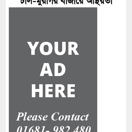
চাল-মুরগির বাজারে অস্থিরতা