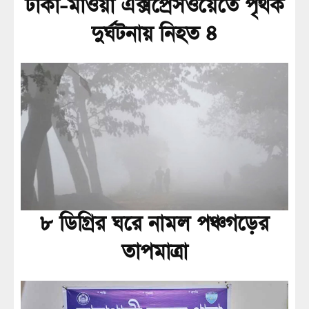
ঢাকা-মাওয়া এক্সপ্রেসওয়েতে পৃথক
দুর্ঘটনায় নিহত ৪
৮ ডিগ্রির ঘরে নামল পঞ্চগড়ের
তাপমাত্রা