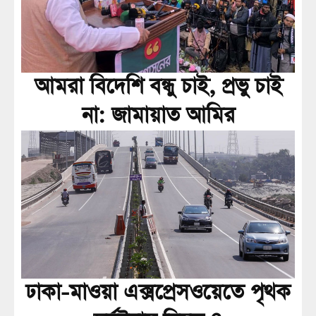
আমরা বিদেশি বন্ধু চাই, প্রভু চাই
না: জামায়াত আমির
ঢাকা-মাওয়া এক্সপ্রেসওয়েতে পৃথক