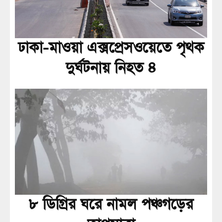
ঢাকা-মাওয়া এক্সপ্রেসওয়েতে পৃথক
দুর্ঘটনায় নিহত ৪
৮ ডিগ্রির ঘরে নামল পঞ্চগড়ের