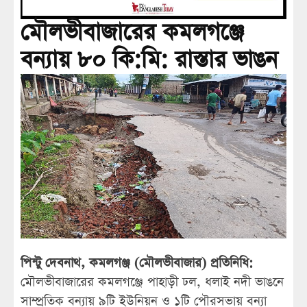
মৌলভীবাজারের কমলগঞ্জে
বন্যায় ৮০ কি:মি: রাস্তার ভাঙন
পিন্টু দেবনাথ, কমলগঞ্জ (মৌলভীবাজার) প্রতিনিধি:
মৌলভীবাজারের কমলগঞ্জে পাহাড়ী ঢল, ধলাই নদী ভাঙনে
সাম্প্রতিক বন্যায় ৯টি ইউনিয়ন ও ১টি পৌরসভায় বন্যা