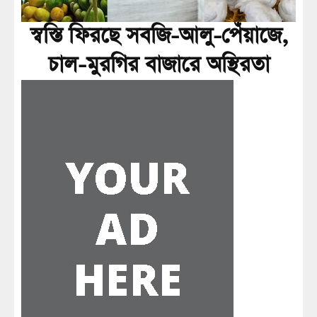
স্বস্তি ফিরছে সবজি-আলু-পেঁয়াজে,
চাল-মুরগির বাজারে অস্থিরতা