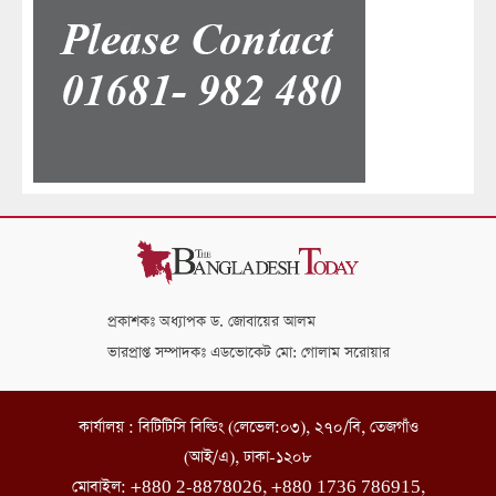
প্রকাশকঃ অধ্যাপক ড. জোবায়ের আলম
ভারপ্রাপ্ত সম্পাদকঃ এডভোকেট মো: গোলাম সরোয়ার
কার্যালয় : বিটিটিসি বিল্ডিং (লেভেল:০৩), ২৭০/বি, তেজগাঁও
(আই/এ), ঢাকা-১২০৮
মোবাইল: +880 2-8878026, +880 1736 786915,