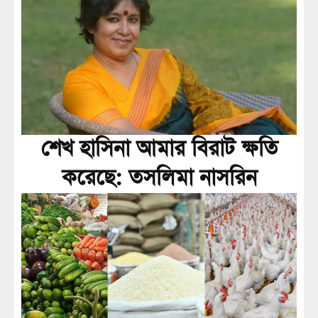
শেখ হাসিনা আমার বিরাট ক্ষতি
করেছে: তসলিমা নাসরিন