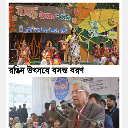
রঙিন উৎসবে বসন্ত বরণ