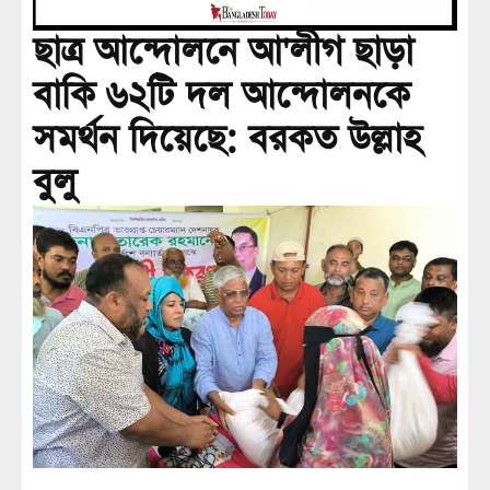
ছাত্র আন্দোলনে আ'লীগ ছাড়া
বাকি ৬২টি দল আন্দোলনকে
সমর্থন দিয়েছে: বরকত উল্লাহ
বুলু