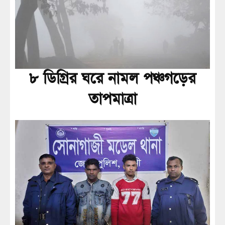
৮ ডিগ্রির ঘরে নামল পঞ্চগড়ের
তাপমাত্রা