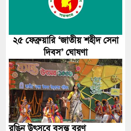
২৫ ফেব্রুয়ারি ‘জাতীয় শহীদ সেনা
দিবস’ ঘোষণা
রঙিন উৎসবে বসন্ত বরণ