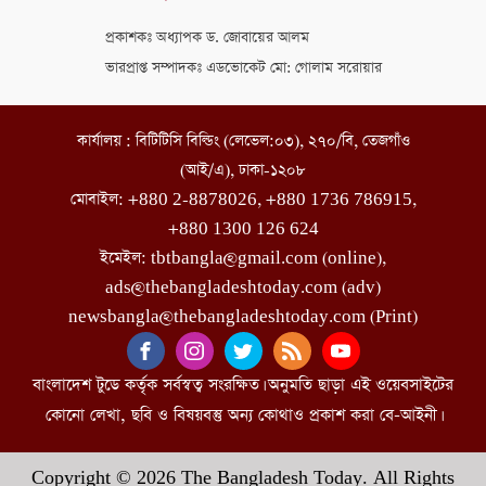
প্রকাশকঃ অধ্যাপক ড. জোবায়ের আলম
ভারপ্রাপ্ত সম্পাদকঃ এডভোকেট মো: গোলাম সরোয়ার
কার্যালয় : বিটিটিসি বিল্ডিং (লেভেল:০৩), ২৭০/বি, তেজগাঁও
(আই/এ), ঢাকা-১২০৮
মোবাইল: +880 2-8878026, +880 1736 786915,
+880 1300 126 624
ইমেইল: tbtbangla@gmail.com (online),
ads@thebangladeshtoday.com (adv)
newsbangla@thebangladeshtoday.com (Print)
বাংলাদেশ টুডে কর্তৃক সর্বস্বত্ব সংরক্ষিত। অনুমতি ছাড়া এই ওয়েবসাইটের
কোনো লেখা, ছবি ও বিষয়বস্তু অন্য কোথাও প্রকাশ করা বে-আইনী।
Copyright © 2026 The Bangladesh Today. All Rights