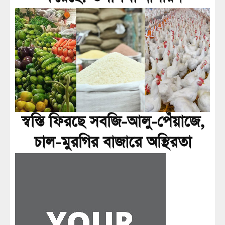
স্বস্তি ফিরছে সবজি-আলু-পেঁয়াজে,
চাল-মুরগির বাজারে অস্থিরতা