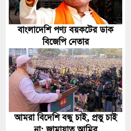
বাংলাদেশি পণ্য বয়কটের ডাক
বিজেপি নেতার
আমরা বিদেশি বন্ধু চাই, প্রভু চাই
না: জামায়াত আমির