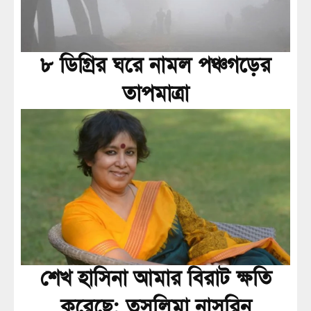
৮ ডিগ্রির ঘরে নামল পঞ্চগড়ের
তাপমাত্রা
শেখ হাসিনা আমার বিরাট ক্ষতি
করেছে: তসলিমা নাসরিন