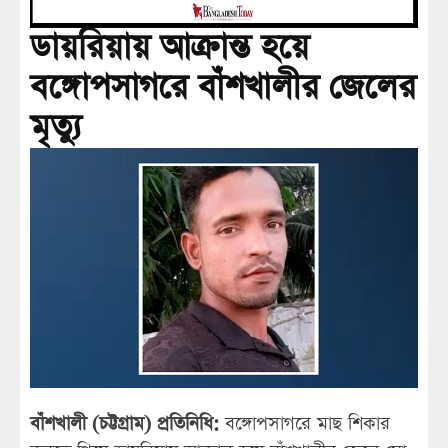
ডায়রিয়ায় আক্রান্ত হয়ে
বঙ্গোপসাগরে বাঁশখালীর জেলের
মৃত্যু
বাঁশখালী (চট্টগ্রাম) প্রতিনিধি:
বঙ্গোপসাগরে মাছ শিকার