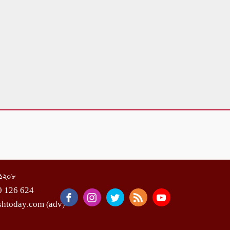
া-১২০৮
0 126 624
shtoday.com (adv)