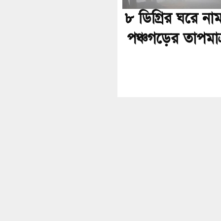
৮ ডিগ্রির ঘরে না
পঞ্চগড়ের তাপমাত্