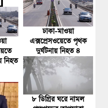
ঢাকা-মাওয়া
এক্সপ্রেসওয়েতে পৃথক
য়া
দুর্ঘটনায় নিহত ৪
য়েতে
য় নিহত
৮ ডিগ্রির ঘরে নামল