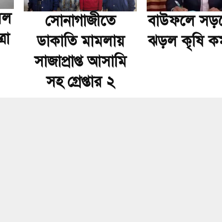
মল
সোনাগাজীতে
বাউফলে সড়কে
রা
ডাকাতি মামলায়
ঝড়ল কৃষি কর্
সাজাপ্রাপ্ত আসামি
সহ গ্রেপ্তার ২