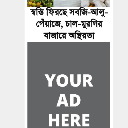
স্বস্তি ফিরছে সবজি-আলু-
পেঁয়াজে, চাল-মুরগির
বাজারে অস্থিরতা