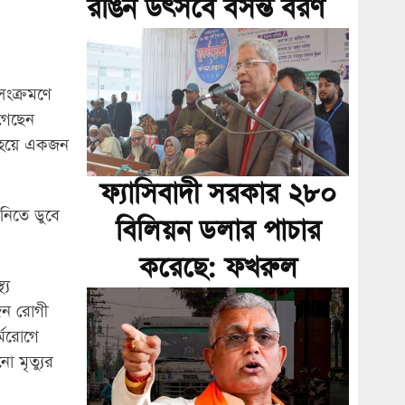
রঙিন উৎসবে বসন্ত বরণ
 সংক্রমণে
গেছেন
ত হয়ে একজন
ফ্যাসিবাদী সরকার ২৮০
নিতে ডুবে
বিলিয়ন ডলার পাচার
করেছে: ফখরুল
্য
জন রোগী
্মরোগে
 মৃত্যুর