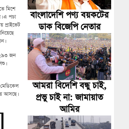
িতে মিশে
বাংলাদেশি পণ্য বয়কটের
য়। এ পচা
ডাক বিজেপি নেতার
য় প্রাইভেট
ানিয়েছে
ান।
ে ২৯৩ জন
শু।
আমরা বিদেশি বন্ধু চাই,
ি মেডিকেল
িয়ে আসছে।
প্রভু চাই না: জামায়াত
আমির