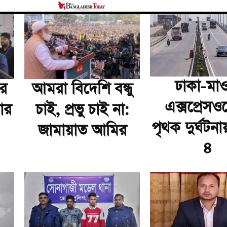
ঢাকা-মাও
ার
আমরা বিদেশি বন্ধু
এক্সপ্রেসও
ার
চাই, প্রভু চাই না:
পৃথক দুর্ঘটনা
জামায়াত আমির
৪