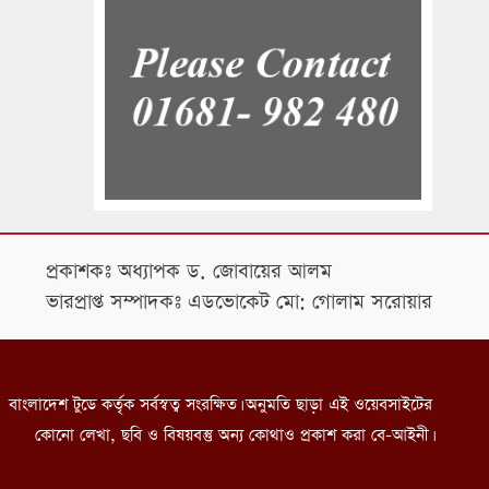
প্রকাশকঃ অধ্যাপক ড. জোবায়ের আলম
ভারপ্রাপ্ত সম্পাদকঃ এডভোকেট মো: গোলাম সরোয়ার
বাংলাদেশ টুডে কর্তৃক সর্বস্বত্ব সংরক্ষিত। অনুমতি ছাড়া এই ওয়েবসাইটের
কোনো লেখা, ছবি ও বিষয়বস্তু অন্য কোথাও প্রকাশ করা বে-আইনী।