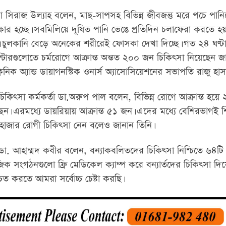
ন্দা সিরাজ উল্যাহ বলেন, মাছ-সাপসহ বিভিন্ন জীবজন্তু মরে পচে পান
র হচ্ছে। সবমিলিয়ে দূষিত পানি ভেঙে প্রতিদিন চলাফেরা করতে হ
ে। চুলকানি বেড়ে অনেকের শরীরেই ফোসকা দেখা দিচ্ছে। গত ২৪ ঘণ্টা
্টারগুলোতে চর্মরোগে আক্রান্ত অন্তত ২০০ জন চিকিৎসা নিয়েছেন জ
ক্লিনিক অ্যান্ড ডায়াগনস্টিক ওনার্স অ্যাসোসিয়েশনের সভাপতি রাজু হাস
িৎসা কর্মকর্তা ডা.অরুপ পাল বলেন, বিভিন্ন রোগে আক্রান্ত হয়
ন। এরমধ্যে ডায়রিয়ায় আক্রান্ত ৫১ জন। এদের মধ্যে বেশিরভাগই শি
এক হাজার রোগী চিকিৎসা নেন বলেও জানান তিনি।
জন ডা. আহাম্মদ কবীর বলেন, বন্যাকবলিতদের চিকিৎসা নিশ্চিতে ৬৪ট
জিক সংগঠনগুলো ফ্রি মেডিকেল ক্যাম্প করে বন্যার্তদের চিকিৎসা দ
চিত করতে আমরা সর্বোচ্চ চেষ্টা করছি।