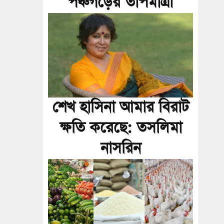
পঞ্চগড়ের তাপমাত্রা
শেখ হাসিনা আমার বিরাট
ক্ষতি করেছে: তসলিমা
নাসরিন