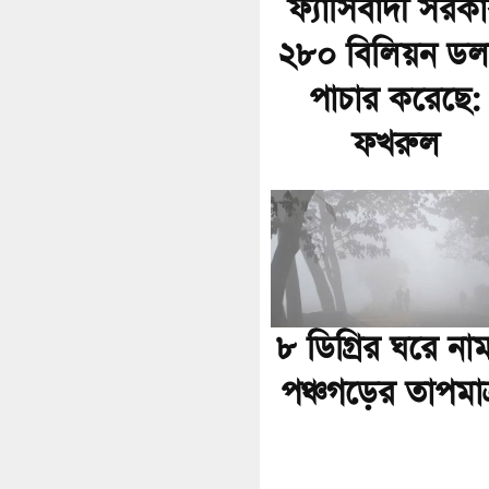
ফ্যাসিবাদী সরক
২৮০ বিলিয়ন ডল
পাচার করেছে:
ফখরুল
৮ ডিগ্রির ঘরে না
পঞ্চগড়ের তাপমাত্