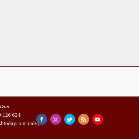
া-১২০৮
0 126 624
shtoday.com (adv)