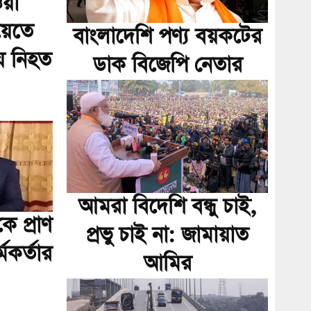
য়া
য়েতে
বাংলাদেশি পণ্য বয়কটের
য় নিহত
ডাক বিজেপি নেতার
আমরা বিদেশি বন্ধু চাই,
 প্রাণ
প্রভু চাই না: জামায়াত
মকর্তার
আমির