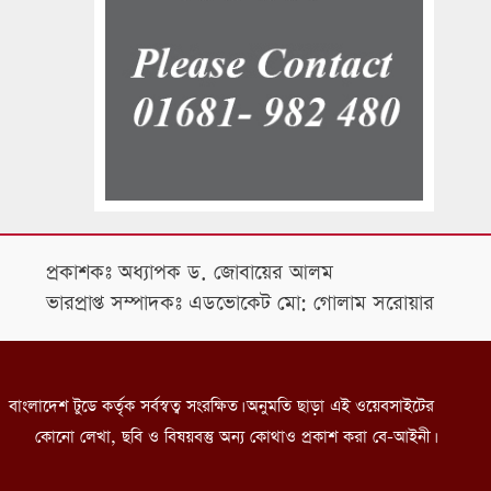
প্রকাশকঃ অধ্যাপক ড. জোবায়ের আলম
ভারপ্রাপ্ত সম্পাদকঃ এডভোকেট মো: গোলাম সরোয়ার
বাংলাদেশ টুডে কর্তৃক সর্বস্বত্ব সংরক্ষিত। অনুমতি ছাড়া এই ওয়েবসাইটের
কোনো লেখা, ছবি ও বিষয়বস্তু অন্য কোথাও প্রকাশ করা বে-আইনী।