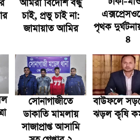
ঢাকা-মাও
ার
আমরা বিদেশি বন্ধু
এক্সপ্রেসও
ার
চাই, প্রভু চাই না:
পৃথক দুর্ঘটনা
জামায়াত আমির
৪
মল
সোনাগাজীতে
বাউফলে সড়কে
রা
ডাকাতি মামলায়
ঝড়ল কৃষি কর্
সাজাপ্রাপ্ত আসামি
সহ গ্রেপ্তার ২