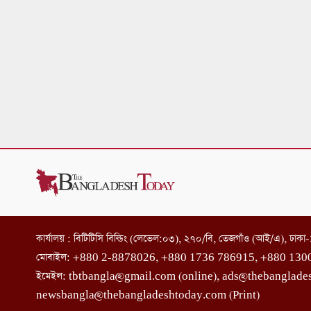
কার্যালয় : বিটিটিসি বিল্ডিং (লেভেল:০৩), ২৭০/বি, তেজগাঁও (আই/এ), ঢাক
মোবাইল: +880 2-8878026, +880 1736 786915, +880 130
ইমেইল: tbtbangla@gmail.com (online), ads@thebanglade
newsbangla@thebangladeshtoday.com (Print)