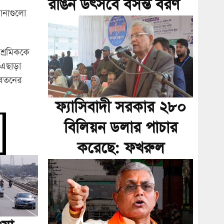
রঙিন উৎসবে বসন্ত বরণ
ানাগুলো
শ্রমিককে
 এছাড়া
বেতনের
ফ্যাসিবাদী সরকার ২৮০
বিলিয়ন ডলার পাচার
করেছে: ফখরুল