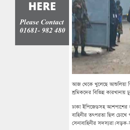
আজ থেকে খুলেছে আশুলিয়া শি
শ্রমিকদের বিভিন্ন কারখানায় 
ঢাকা ইপিজেডসহ আশপাশের কা
বাহিনীর তৎপরতা ছিল চোখে পড়া
সেনাবাহিনীর সদস্যরা। সড়ক