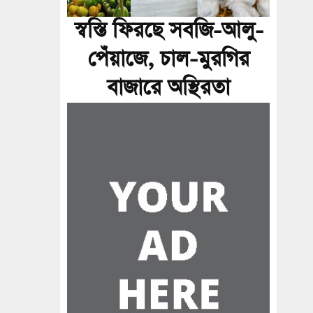
স্বস্তি ফিরছে সবজি-আলু-
পেঁয়াজে, চাল-মুরগির
বাজারে অস্থিরতা