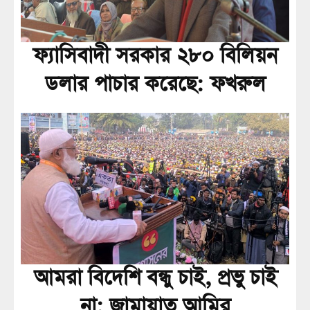
ফ্যাসিবাদী সরকার ২৮০ বিলিয়ন
ডলার পাচার করেছে: ফখরুল
আমরা বিদেশি বন্ধু চাই, প্রভু চাই
না: জামায়াত আমির