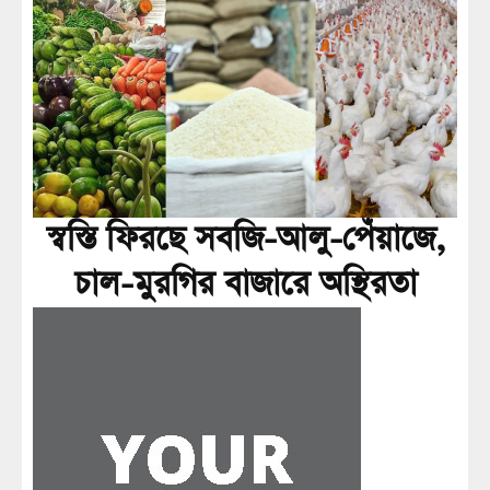
স্বস্তি ফিরছে সবজি-আলু-পেঁয়াজে,
চাল-মুরগির বাজারে অস্থিরতা