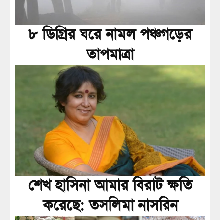
৮ ডিগ্রির ঘরে নামল পঞ্চগড়ের
তাপমাত্রা
শেখ হাসিনা আমার বিরাট ক্ষতি
করেছে: তসলিমা নাসরিন