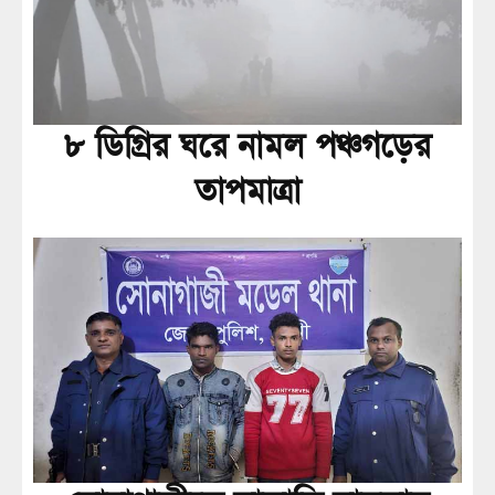
৮ ডিগ্রির ঘরে নামল পঞ্চগড়ের
তাপমাত্রা