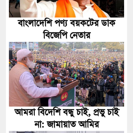
বাংলাদেশি পণ্য বয়কটের ডাক
বিজেপি নেতার
আমরা বিদেশি বন্ধু চাই, প্রভু চাই
না: জামায়াত আমির