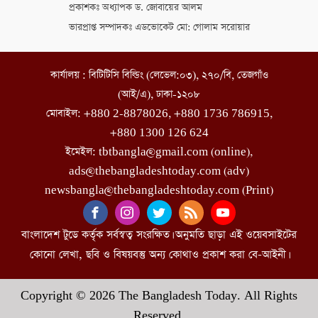
প্রকাশকঃ অধ্যাপক ড. জোবায়ের আলম
ভারপ্রাপ্ত সম্পাদকঃ এডভোকেট মো: গোলাম সরোয়ার
কার্যালয় : বিটিটিসি বিল্ডিং (লেভেল:০৩), ২৭০/বি, তেজগাঁও
(আই/এ), ঢাকা-১২০৮
মোবাইল: +880 2-8878026, +880 1736 786915,
+880 1300 126 624
ইমেইল: tbtbangla@gmail.com (online),
ads@thebangladeshtoday.com (adv)
newsbangla@thebangladeshtoday.com (Print)
বাংলাদেশ টুডে কর্তৃক সর্বস্বত্ব সংরক্ষিত। অনুমতি ছাড়া এই ওয়েবসাইটের
কোনো লেখা, ছবি ও বিষয়বস্তু অন্য কোথাও প্রকাশ করা বে-আইনী।
Copyright © 2026 The Bangladesh Today. All Rights
Reserved.