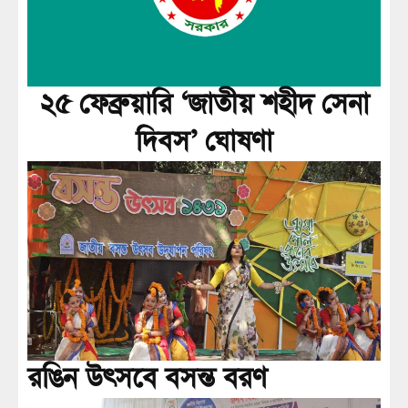
২৫ ফেব্রুয়ারি ‘জাতীয় শহীদ সেনা
দিবস’ ঘোষণা
রঙিন উৎসবে বসন্ত বরণ