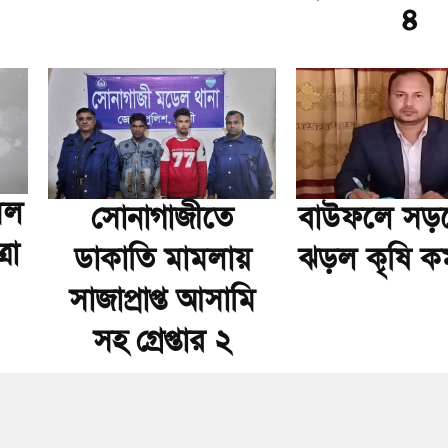
৪
মল
সোনাগাজীতে
বাউফলে সড়কে
রা
ডাকাতি মামলায়
ঝড়ল কৃষি কর্
সাজাপ্রাপ্ত আসামি
সহ গ্রেপ্তার ২