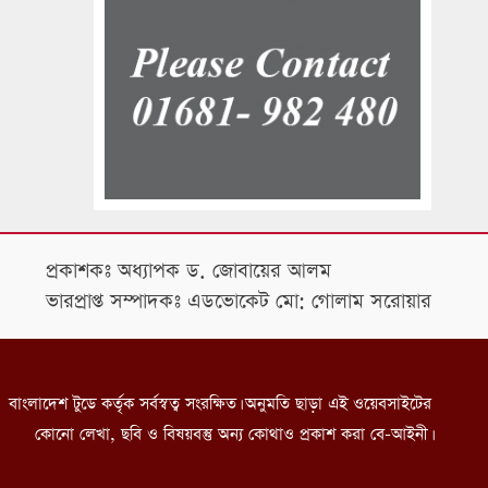
প্রকাশকঃ অধ্যাপক ড. জোবায়ের আলম
ভারপ্রাপ্ত সম্পাদকঃ এডভোকেট মো: গোলাম সরোয়ার
বাংলাদেশ টুডে কর্তৃক সর্বস্বত্ব সংরক্ষিত। অনুমতি ছাড়া এই ওয়েবসাইটের
কোনো লেখা, ছবি ও বিষয়বস্তু অন্য কোথাও প্রকাশ করা বে-আইনী।