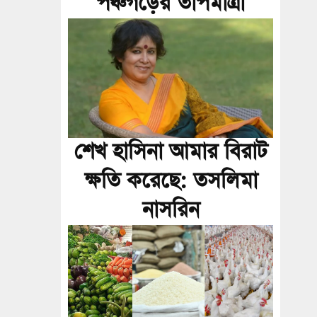
পঞ্চগড়ের তাপমাত্রা
শেখ হাসিনা আমার বিরাট
ক্ষতি করেছে: তসলিমা
নাসরিন