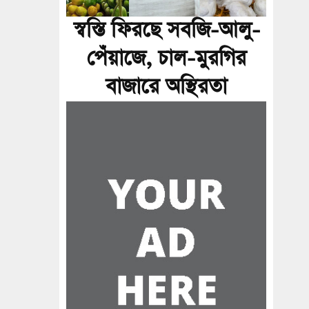
স্বস্তি ফিরছে সবজি-আলু-
পেঁয়াজে, চাল-মুরগির
বাজারে অস্থিরতা