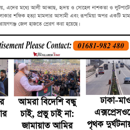
ায়, এদের মধ্যে আলী আব্বাছ, হৃদয় ও সোহেল নাশকতা ও লুটপাট
ী এলাকার শফিক হত্যা মামলার আসামী এবং রূপমিয়া অপর একটি মা
ায়ণগঞ্জ জেল হাজতে প্রেরণ করা হয়েছে।
ঢাকা-মাও
ার
আমরা বিদেশি বন্ধু
এক্সপ্রেসও
ার
চাই, প্রভু চাই না:
পৃথক দুর্ঘটনা
জামায়াত আমির