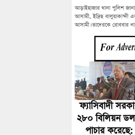
আড়াইহাজার থানা পুলিশ জান
আসামী, ইদ্রিছ বালুয়াকান্দ
আসামী। তাদেরকে রোববার নার
ফ্যাসিবাদী সরক
২৮০ বিলিয়ন ডল
পাচার করেছে: