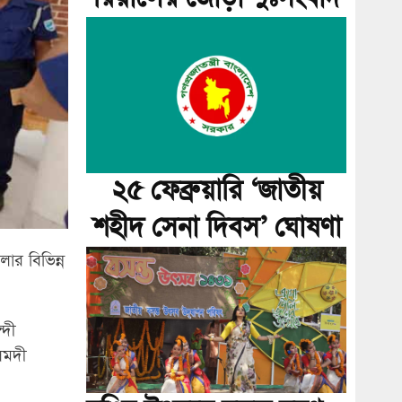
২৫ ফেব্রুয়ারি ‘জাতীয়
শহীদ সেনা দিবস’ ঘোষণা
ার বিভিন্ন
্দী
লমদী