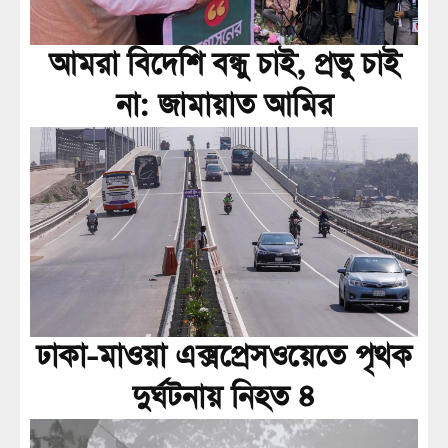
আমরা বিদেশি বন্ধু চাই, প্রভু চাই
না: জামায়াত আমির
ঢাকা-মাওয়া এক্সপ্রেসওয়েতে পৃথক
দুর্ঘটনায় নিহত ৪