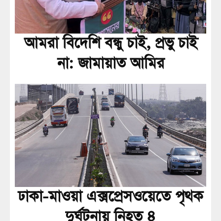
আমরা বিদেশি বন্ধু চাই, প্রভু চাই
না: জামায়াত আমির
ঢাকা-মাওয়া এক্সপ্রেসওয়েতে পৃথক
দুর্ঘটনায় নিহত ৪