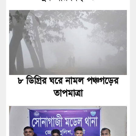
৮ ডিগ্রির ঘরে নামল পঞ্চগড়ের
তাপমাত্রা