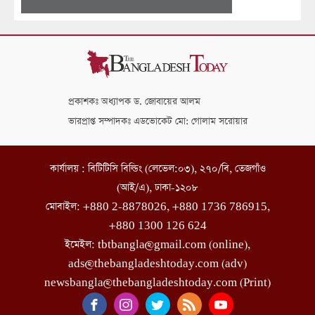
প্রকাশকঃ অধ্যাপক ড. জোবায়ের আলম
ভারপ্রাপ্ত সম্পাদকঃ এডভোকেট মো: গোলাম সরোয়ার
কার্যালয় : বিটিটিসি বিল্ডিং (লেভেল:০৩), ২৭০/বি, তেজগাঁও
(আই/এ), ঢাকা-১২০৮
মোবাইল: +880 2-8878026, +880 1736 786915,
+880 1300 126 624
ইমেইল: tbtbangla@gmail.com (online),
ads@thebangladeshtoday.com (adv)
newsbangla@thebangladeshtoday.com (Print)