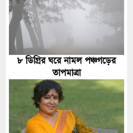
৮ ডিগ্রির ঘরে নামল পঞ্চগড়ের
তাপমাত্রা