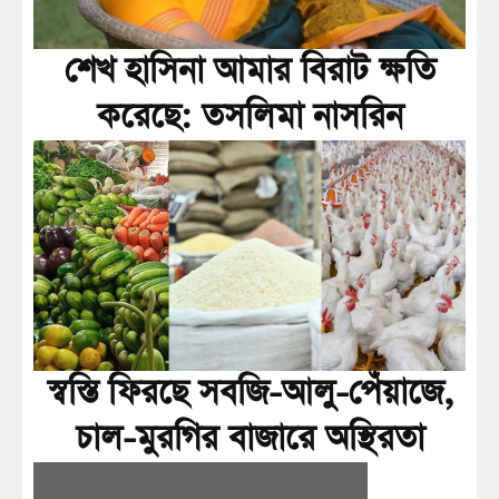
শেখ হাসিনা আমার বিরাট ক্ষতি
করেছে: তসলিমা নাসরিন
স্বস্তি ফিরছে সবজি-আলু-পেঁয়াজে,
চাল-মুরগির বাজারে অস্থিরতা