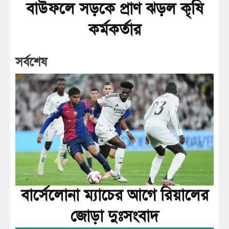
বাউফলে সড়কে প্রাণ ঝড়ল কৃষি
কর্মকর্তার
সর্বশেষ
বার্সেলোনা ম্যাচের আগে রিয়ালের
জোড়া দুঃসংবাদ