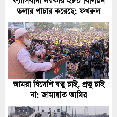
ফ্যাসিবাদী সরকার ২৮০ বিলিয়ন
ডলার পাচার করেছে: ফখরুল
আমরা বিদেশি বন্ধু চাই, প্রভু চাই
না: জামায়াত আমির