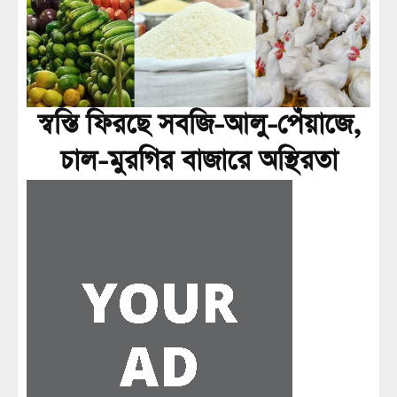
স্বস্তি ফিরছে সবজি-আলু-পেঁয়াজে,
চাল-মুরগির বাজারে অস্থিরতা