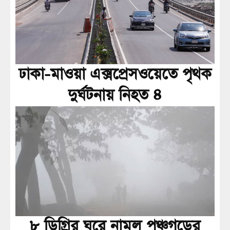
ঢাকা-মাওয়া এক্সপ্রেসওয়েতে পৃথক
দুর্ঘটনায় নিহত ৪
৮ ডিগ্রির ঘরে নামল পঞ্চগড়ের