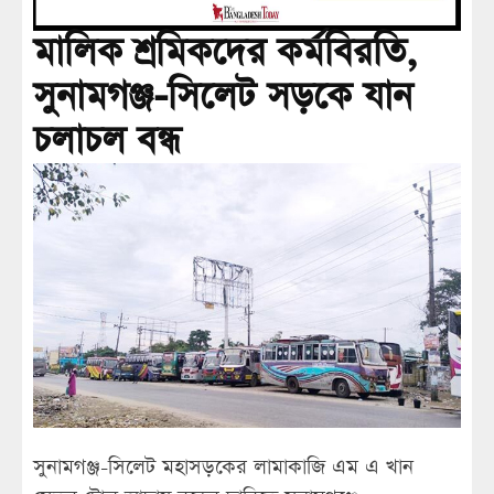
মালিক শ্রমিকদের কর্মবিরতি,
সুনামগঞ্জ-সিলেট সড়কে যান
চলাচল বন্ধ
সুনামগঞ্জ-সিলেট মহাসড়কের লামাকাজি এম এ খান