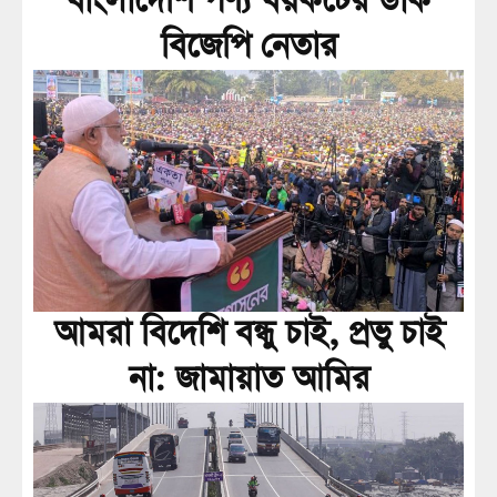
বাংলাদেশি পণ্য বয়কটের ডাক
বিজেপি নেতার
আমরা বিদেশি বন্ধু চাই, প্রভু চাই
না: জামায়াত আমির