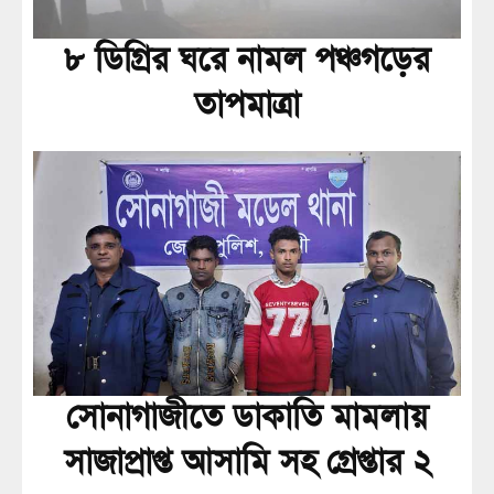
৮ ডিগ্রির ঘরে নামল পঞ্চগড়ের
তাপমাত্রা
সোনাগাজীতে ডাকাতি মামলায়
সাজাপ্রাপ্ত আসামি সহ গ্রেপ্তার ২