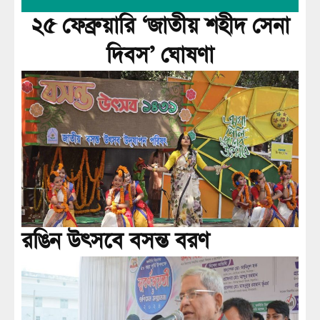
২৫ ফেব্রুয়ারি ‘জাতীয় শহীদ সেনা
দিবস’ ঘোষণা
রঙিন উৎসবে বসন্ত বরণ