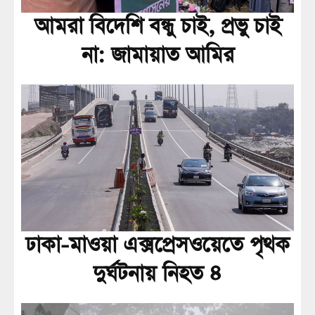
আমরা বিদেশি বন্ধু চাই, প্রভু চাই
না: জামায়াত আমির
ঢাকা-মাওয়া এক্সপ্রেসওয়েতে পৃথক
দুর্ঘটনায় নিহত ৪