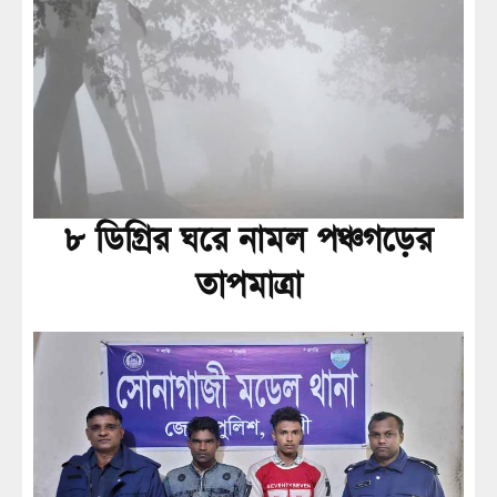
৮ ডিগ্রির ঘরে নামল পঞ্চগড়ের
তাপমাত্রা