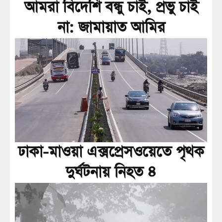
আমরা বিদেশি বন্ধু চাই, প্রভু চাই
না: জামায়াত আমির
ঢাকা-মাওয়া এক্সপ্রেসওয়েতে পৃথক
দুর্ঘটনায় নিহত ৪