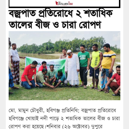
বজ্রপাত প্রতিরোধে ২ শতাধিক
তালের বীজ ও চারা রোপণ
মো. মামুন চৌধুরী, হবিগঞ্জ প্রতিনিধি: বজ্রপাত প্রতিরোধে
হবিগঞ্জে খোয়াই নদী পাড়ে ২ শতাধিক তালের বীজ ও চারা
রোপণ করা হয়েছে। শনিবার (২৬ অক্টোবর) দুপুরে