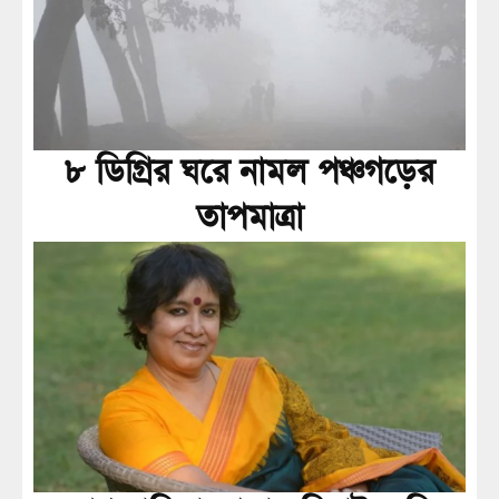
৮ ডিগ্রির ঘরে নামল পঞ্চগড়ের
তাপমাত্রা