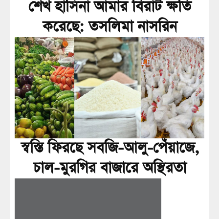
শেখ হাসিনা আমার বিরাট ক্ষতি
করেছে: তসলিমা নাসরিন
স্বস্তি ফিরছে সবজি-আলু-পেঁয়াজে,
চাল-মুরগির বাজারে অস্থিরতা