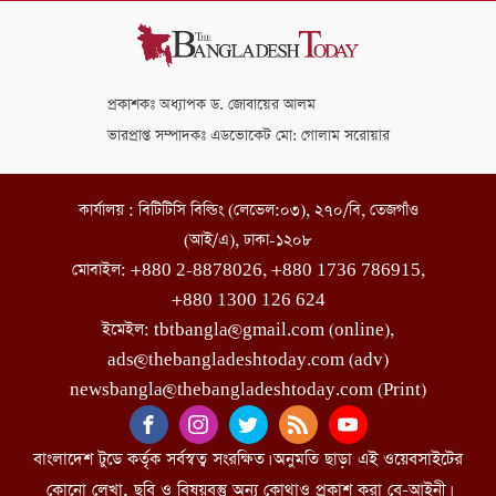
প্রকাশকঃ অধ্যাপক ড. জোবায়ের আলম
ভারপ্রাপ্ত সম্পাদকঃ এডভোকেট মো: গোলাম সরোয়ার
কার্যালয় : বিটিটিসি বিল্ডিং (লেভেল:০৩), ২৭০/বি, তেজগাঁও
(আই/এ), ঢাকা-১২০৮
মোবাইল: +880 2-8878026, +880 1736 786915,
+880 1300 126 624
ইমেইল: tbtbangla@gmail.com (online),
ads@thebangladeshtoday.com (adv)
newsbangla@thebangladeshtoday.com (Print)
বাংলাদেশ টুডে কর্তৃক সর্বস্বত্ব সংরক্ষিত। অনুমতি ছাড়া এই ওয়েবসাইটের
কোনো লেখা, ছবি ও বিষয়বস্তু অন্য কোথাও প্রকাশ করা বে-আইনী।