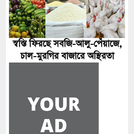
স্বস্তি ফিরছে সবজি-আলু-পেঁয়াজে,
চাল-মুরগির বাজারে অস্থিরতা