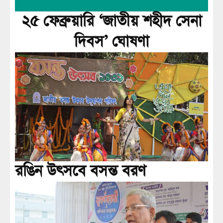
২৫ ফেব্রুয়ারি ‘জাতীয় শহীদ সেনা
দিবস’ ঘোষণা
রঙিন উৎসবে বসন্ত বরণ