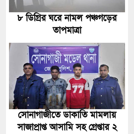
৮ ডিগ্রির ঘরে নামল পঞ্চগড়ের
তাপমাত্রা
সোনাগাজীতে ডাকাতি মামলায়
সাজাপ্রাপ্ত আসামি সহ গ্রেপ্তার ২