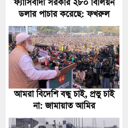
ফ্যাসিবাদী সরকার ২৮০ বিলিয়ন
ডলার পাচার করেছে: ফখরুল
আমরা বিদেশি বন্ধু চাই, প্রভু চাই
না: জামায়াত আমির