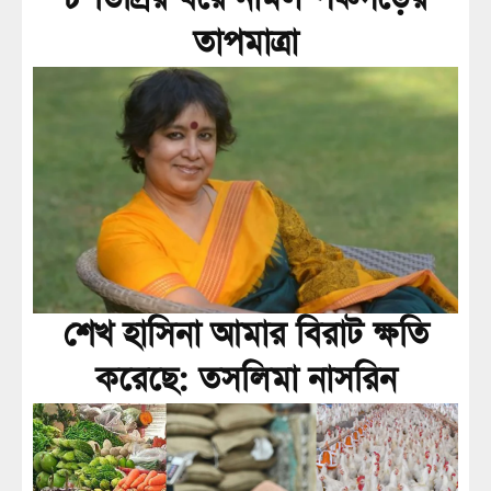
তাপমাত্রা
শেখ হাসিনা আমার বিরাট ক্ষতি
করেছে: তসলিমা নাসরিন