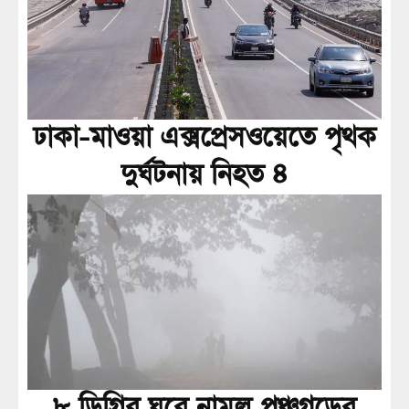
ঢাকা-মাওয়া এক্সপ্রেসওয়েতে পৃথক
দুর্ঘটনায় নিহত ৪
৮ ডিগ্রির ঘরে নামল পঞ্চগড়ের