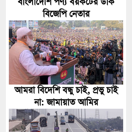
বাংলাদেশি পণ্য বয়কটের ডাক
বিজেপি নেতার
আমরা বিদেশি বন্ধু চাই, প্রভু চাই
না: জামায়াত আমির