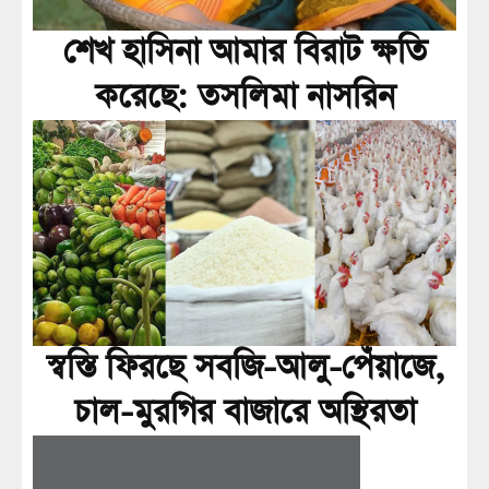
শেখ হাসিনা আমার বিরাট ক্ষতি
করেছে: তসলিমা নাসরিন
স্বস্তি ফিরছে সবজি-আলু-পেঁয়াজে,
চাল-মুরগির বাজারে অস্থিরতা