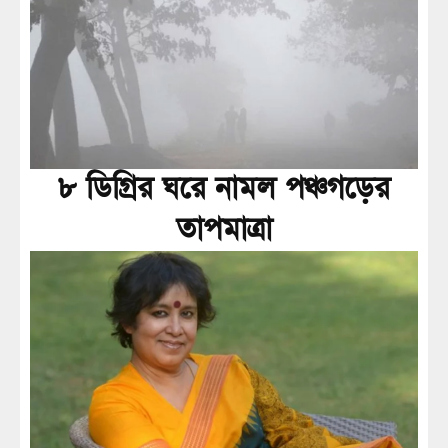
৮ ডিগ্রির ঘরে নামল পঞ্চগড়ের
তাপমাত্রা