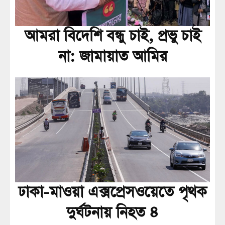
আমরা বিদেশি বন্ধু চাই, প্রভু চাই
না: জামায়াত আমির
ঢাকা-মাওয়া এক্সপ্রেসওয়েতে পৃথক
দুর্ঘটনায় নিহত ৪