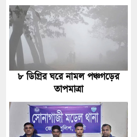
৮ ডিগ্রির ঘরে নামল পঞ্চগড়ের
তাপমাত্রা