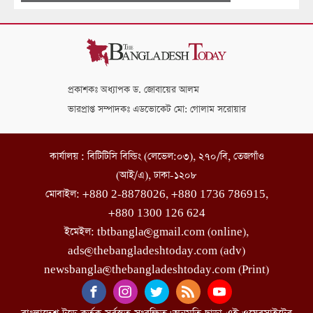
প্রকাশকঃ অধ্যাপক ড. জোবায়ের আলম
ভারপ্রাপ্ত সম্পাদকঃ এডভোকেট মো: গোলাম সরোয়ার
কার্যালয় : বিটিটিসি বিল্ডিং (লেভেল:০৩), ২৭০/বি, তেজগাঁও
(আই/এ), ঢাকা-১২০৮
মোবাইল: +880 2-8878026, +880 1736 786915,
+880 1300 126 624
ইমেইল: tbtbangla@gmail.com (online),
ads@thebangladeshtoday.com (adv)
newsbangla@thebangladeshtoday.com (Print)