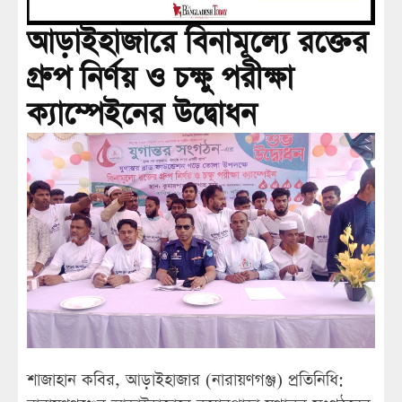
আড়াইহাজারে বিনামূল্যে রক্তের
গ্রুপ নির্ণয় ও চক্ষু পরীক্ষা
ক্যাম্পেইনের উদ্বোধন
শাজাহান কবির, আড়াইহাজার (নারায়ণগঞ্জ) প্রতিনিধি: