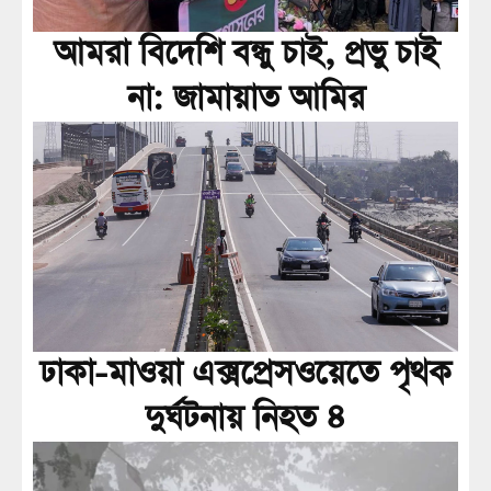
আমরা বিদেশি বন্ধু চাই, প্রভু চাই
না: জামায়াত আমির
ঢাকা-মাওয়া এক্সপ্রেসওয়েতে পৃথক
দুর্ঘটনায় নিহত ৪