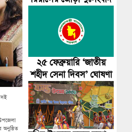
২৫ ফেব্রুয়ারি ‘জাতীয়
শহীদ সেনা দিবস’ ঘোষণা
াগসই
 উপজেলা
অনুষ্ঠিত