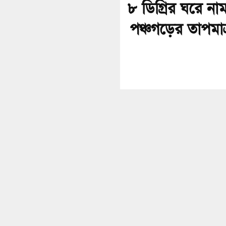
৮ ডিগ্রির ঘরে না
পঞ্চগড়ের তাপমাত্