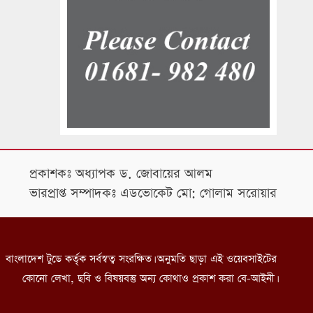
প্রকাশকঃ অধ্যাপক ড. জোবায়ের আলম
ভারপ্রাপ্ত সম্পাদকঃ এডভোকেট মো: গোলাম সরোয়ার
বাংলাদেশ টুডে কর্তৃক সর্বস্বত্ব সংরক্ষিত। অনুমতি ছাড়া এই ওয়েবসাইটের
কোনো লেখা, ছবি ও বিষয়বস্তু অন্য কোথাও প্রকাশ করা বে-আইনী।