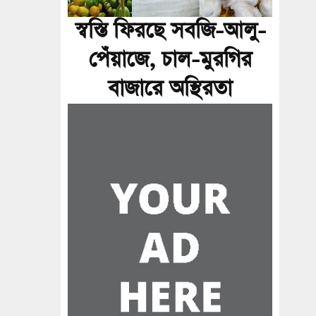
স্বস্তি ফিরছে সবজি-আলু-
পেঁয়াজে, চাল-মুরগির
বাজারে অস্থিরতা