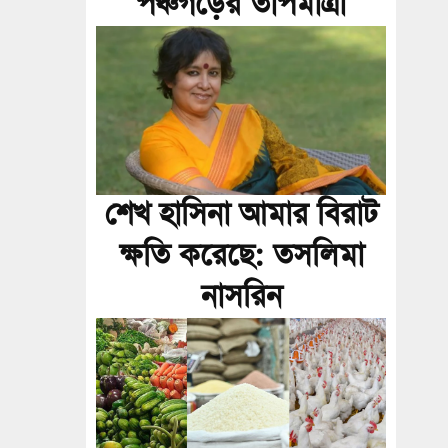
পঞ্চগড়ের তাপমাত্রা
শেখ হাসিনা আমার বিরাট
ক্ষতি করেছে: তসলিমা
নাসরিন