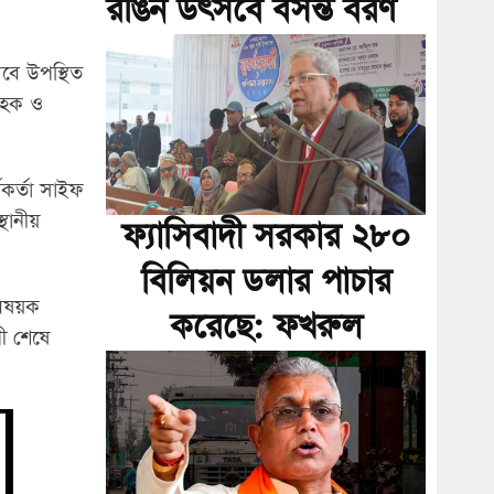
রঙিন উৎসবে বসন্ত বরণ
েবে উপস্থিত
 হক ও
কর্তা সাইফ
্থানীয়
ফ্যাসিবাদী সরকার ২৮০
বিলিয়ন ডলার পাচার
 বিষয়ক
করেছে: ফখরুল
নী শেষে