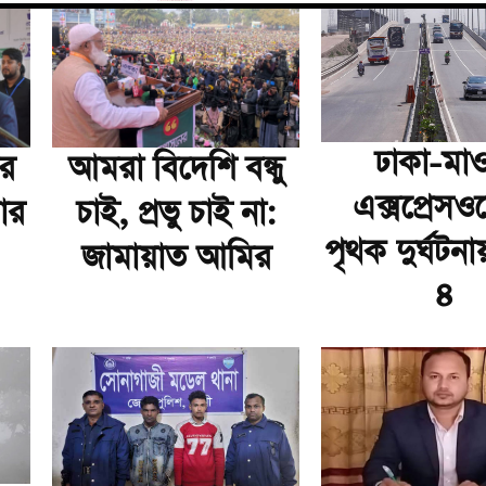
ঢাকা-মাও
ার
আমরা বিদেশি বন্ধু
এক্সপ্রেসও
ার
চাই, প্রভু চাই না:
পৃথক দুর্ঘটনা
জামায়াত আমির
৪