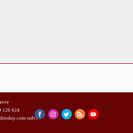
া-১২০৮
0 126 624
shtoday.com (adv)