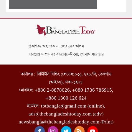
প্রকাশকঃ অধ্যাপক ড. জোবায়ের আলম
ভারপ্রাপ্ত সম্পাদকঃ এডভোকেট মো: গোলাম সরোয়ার
কার্যালয় : বিটিটিসি বিল্ডিং (লেভেল:০৩), ২৭০/বি, তেজগাঁও
(আই/এ), ঢাকা-১২০৮
মোবাইল: +880 2-8878026, +880 1736 786915,
+880 1300 126 624
ইমেইল: tbtbangla@gmail.com (online),
ads@thebangladeshtoday.com (adv)
newsbangla@thebangladeshtoday.com (Print)