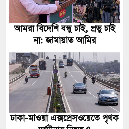
আমরা বিদেশি বন্ধু চাই, প্রভু চাই
না: জামায়াত আমির
ঢাকা-মাওয়া এক্সপ্রেসওয়েতে পৃথক