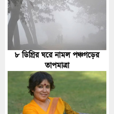
৮ ডিগ্রির ঘরে নামল পঞ্চগড়ের
তাপমাত্রা