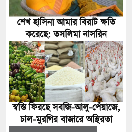
শেখ হাসিনা আমার বিরাট ক্ষতি
করেছে: তসলিমা নাসরিন
স্বস্তি ফিরছে সবজি-আলু-পেঁয়াজে,
চাল-মুরগির বাজারে অস্থিরতা