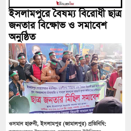
ইসলামপুরে বৈষম্য বিরোধী ছাত্র
জনতার বিক্ষোভ ও সমাবেশ
অনুষ্ঠিত
ওসমান হারুনী, ইসলামপুর (জামালপুর) প্রতিনিধি: