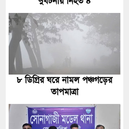
দুর্ঘটনায় নিহত ৪
৮ ডিগ্রির ঘরে নামল পঞ্চগড়ের
তাপমাত্রা