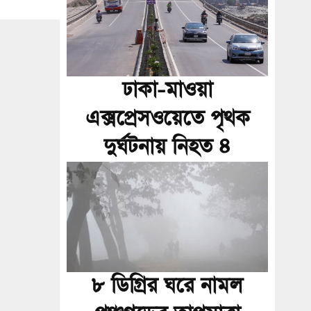
ঢাকা-মাওয়া
এক্সপ্রেসওয়েতে পৃথক
দুর্ঘটনায় নিহত ৪
৮ ডিগ্রির ঘরে নামল