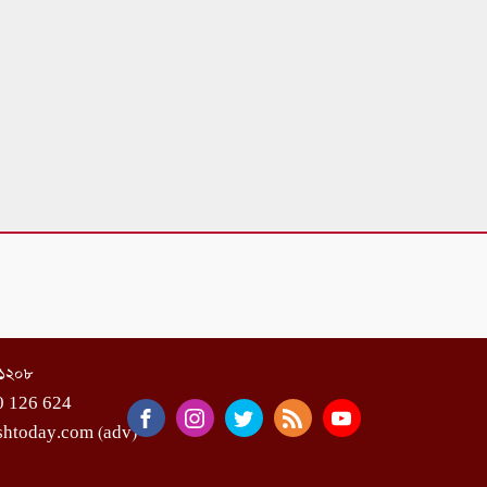
া-১২০৮
0 126 624
shtoday.com (adv)