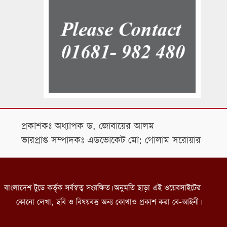
প্রকাশকঃ অধ্যাপক ড. জোবায়ের আলম
ভারপ্রাপ্ত সম্পাদকঃ এডভোকেট মো: গোলাম সরোয়ার
বাংলাদেশ টুডে কর্তৃক সর্বস্বত্ব সংরক্ষিত। অনুমতি ছাড়া এই ওয়েবসাইটের
কোনো লেখা, ছবি ও বিষয়বস্তু অন্য কোথাও প্রকাশ করা বে-আইনী।