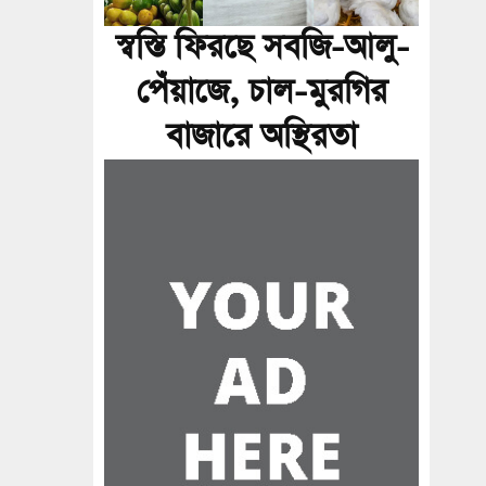
স্বস্তি ফিরছে সবজি-আলু-
পেঁয়াজে, চাল-মুরগির
বাজারে অস্থিরতা