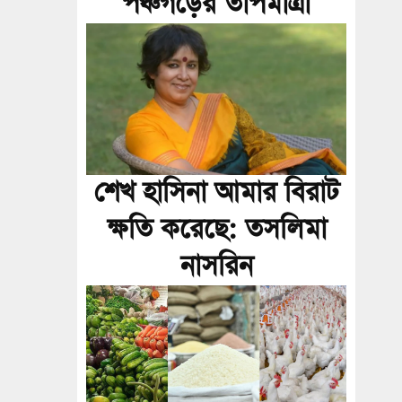
পঞ্চগড়ের তাপমাত্রা
শেখ হাসিনা আমার বিরাট
ক্ষতি করেছে: তসলিমা
নাসরিন