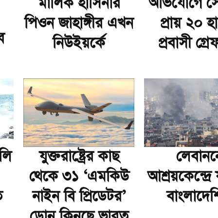
মালিক হাসিনার
অভিযোগে স
পিওন জাহাঙ্গীর এখন
প্রায় ২০ হ
ব
নিউইয়র্কে
প্রবাসী গ্র
লি
যুক্তরাষ্ট্রের কাছ
লেবানন
থেকে ৩১ ‘এমকিউ
আশ্রয়কেন্দ্রে 
ত
নাইন বি প্রিডেটর’
বাংলাদে‌শ
ড্রোন কিনছে ভারত