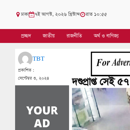
ঢাকা
৭ই আগস্ট, ২০২৬ খ্রিস্টাব্দ
রাত ১০:৫৫
প্রচ্ছদ
জাতীয়
রাজনীতি
অর্থ ও বাণিজ্য
TBT
প্রকাশিত :
সেপ্টেম্বর ৩, ২০২৪
দণ্ডপ্রাপ্ত সে