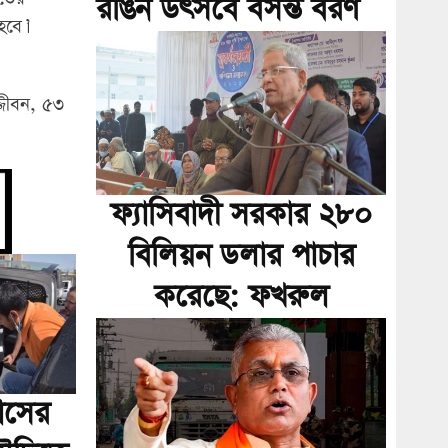
রঙিন উৎসবে বসন্ত বরণ
হবে।’
্জীবন, ৫৩
ফ্যাসিবাদী সরকার ২৮০
বিলিয়ন ডলার পাচার
করেছে: ফখরুল
াসের