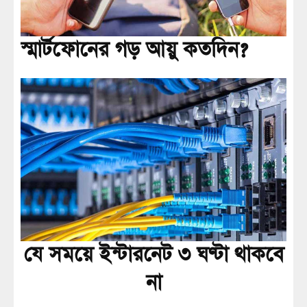
স্মার্টফোনের গড় আয়ু কতদিন?
যে সময়ে ইন্টারনেট ৩ ঘণ্টা থাকবে
না