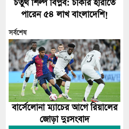
চতুর্থ শিল্প বিপ্লব: চাকরি হারাতে
পারেন ৫৪ লাখ বাংলাদেশি!
সর্বশেষ
বার্সেলোনা ম্যাচের আগে রিয়ালের
জোড়া দুঃসংবাদ