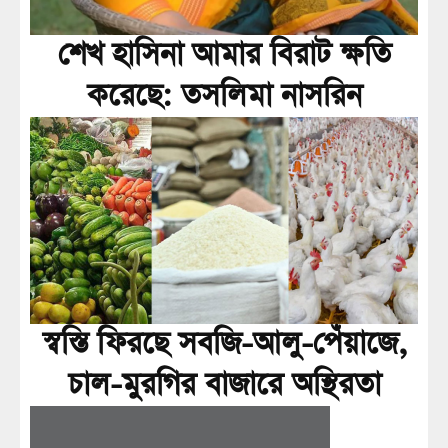
শেখ হাসিনা আমার বিরাট ক্ষতি
করেছে: তসলিমা নাসরিন
স্বস্তি ফিরছে সবজি-আলু-পেঁয়াজে,
চাল-মুরগির বাজারে অস্থিরতা