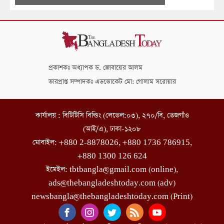
প্রকাশকঃ অধ্যাপক ড. জোবায়ের আলম
ভারপ্রাপ্ত সম্পাদকঃ এডভোকেট মো: গোলাম সরোয়ার
কার্যালয় : বিটিটিসি বিল্ডিং (লেভেল:০৩), ২৭০/বি, তেজগাঁও
(আই/এ), ঢাকা-১২০৮
মোবাইল: +880 2-8878026, +880 1736 786915,
+880 1300 126 624
ইমেইল: tbtbangla@gmail.com (online),
ads@thebangladeshtoday.com (adv)
newsbangla@thebangladeshtoday.com (Print)