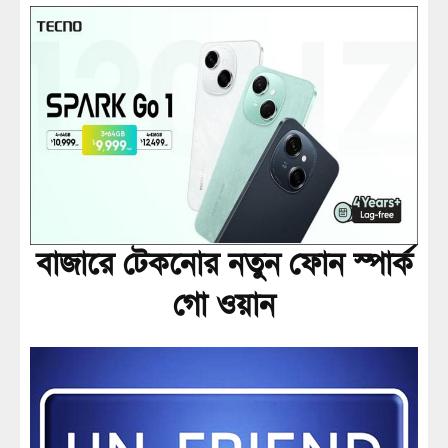
বাজারে টেকনোর নতুন ফোন স্পার্ক
গো ওয়ান