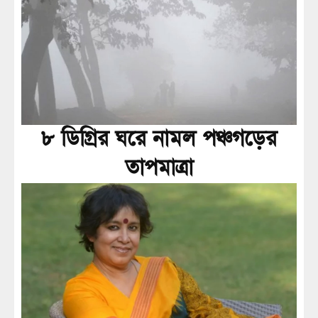
৮ ডিগ্রির ঘরে নামল পঞ্চগড়ের
তাপমাত্রা