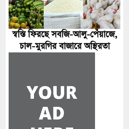
স্বস্তি ফিরছে সবজি-আলু-পেঁয়াজে,
চাল-মুরগির বাজারে অস্থিরতা