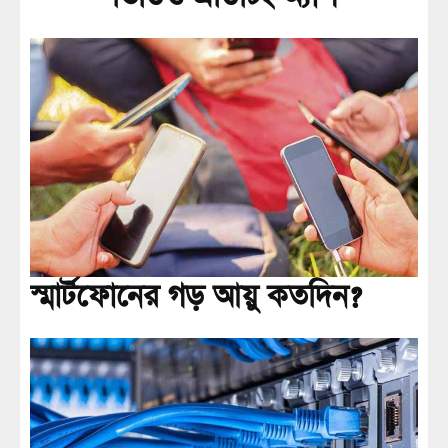
স্মার্টফোনের গড় আয়ু কতদিন?