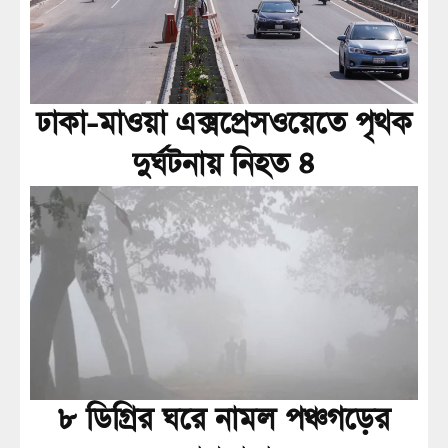
ঢাকা-মাওয়া এক্সপ্রেসওয়েতে পৃথক
দুর্ঘটনায় নিহত ৪
৮ ডিগ্রির ঘরে নামল পঞ্চগড়ের