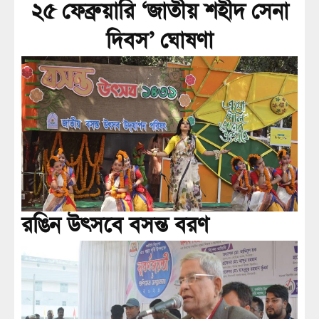
২৫ ফেব্রুয়ারি ‘জাতীয় শহীদ সেনা
দিবস’ ঘোষণা
রঙিন উৎসবে বসন্ত বরণ