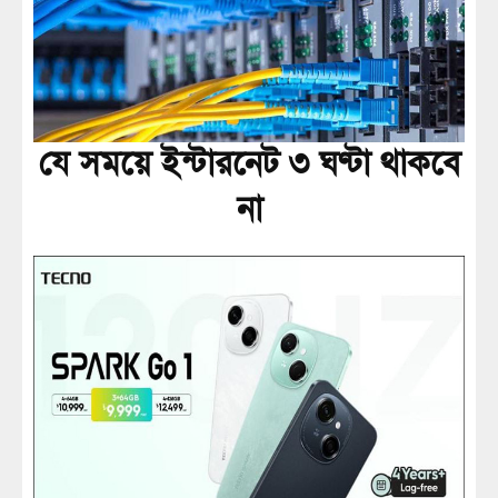
যে সময়ে ইন্টারনেট ৩ ঘণ্টা থাকবে
না