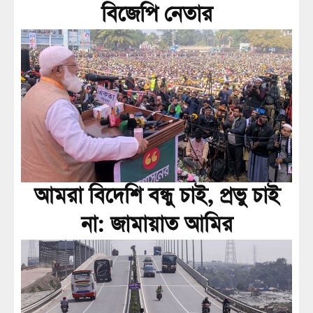
বিজেপি নেতার
আমরা বিদেশি বন্ধু চাই, প্রভু চাই
না: জামায়াত আমির