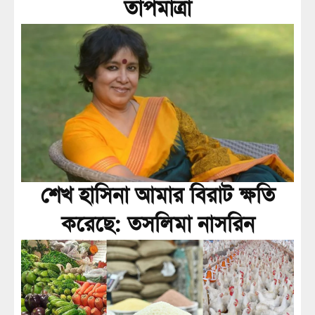
তাপমাত্রা
শেখ হাসিনা আমার বিরাট ক্ষতি
করেছে: তসলিমা নাসরিন