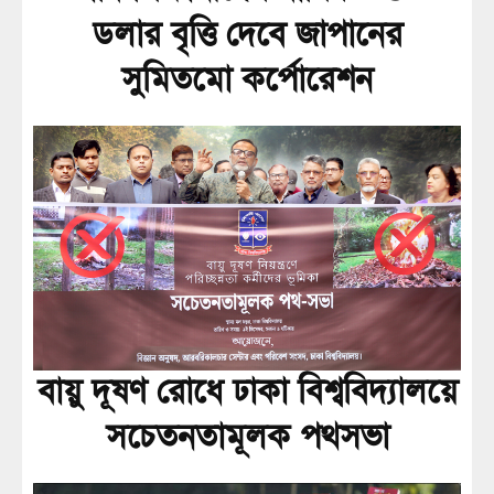
ডলার বৃত্তি দেবে জাপানের
সুমিতমো কর্পোরেশন
বায়ু দূষণ রোধে ঢাকা বিশ্ববিদ্যালয়ে
সচেতনতামূলক পথসভা