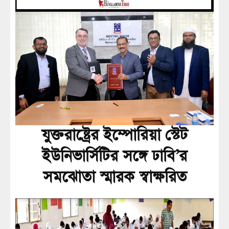
যুক্তরাষ্ট্রের ইম্পোরিয়া স্টেট
ইউনিভার্সিটির সঙ্গে ঢাবি’র
সমঝোতা স্মারক স্বাক্ষরিত