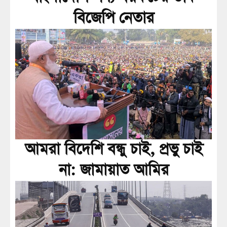
বিজেপি নেতার
আমরা বিদেশি বন্ধু চাই, প্রভু চাই
না: জামায়াত আমির