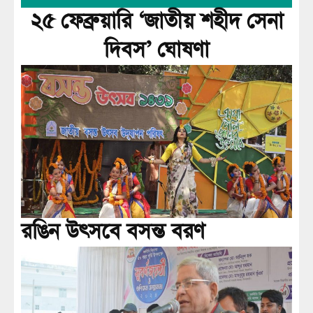
২৫ ফেব্রুয়ারি ‘জাতীয় শহীদ সেনা
দিবস’ ঘোষণা
রঙিন উৎসবে বসন্ত বরণ