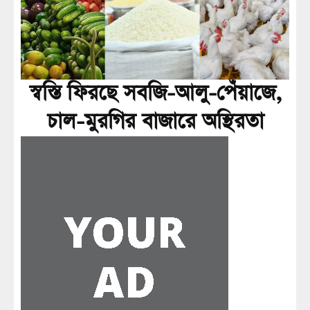
স্বস্তি ফিরছে সবজি-আলু-পেঁয়াজে,
চাল-মুরগির বাজারে অস্থিরতা