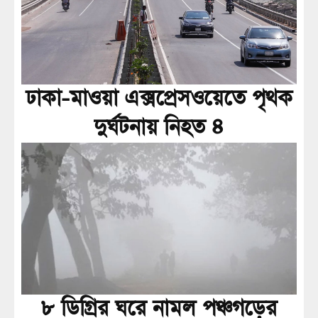
ঢাকা-মাওয়া এক্সপ্রেসওয়েতে পৃথক
দুর্ঘটনায় নিহত ৪
৮ ডিগ্রির ঘরে নামল পঞ্চগড়ের