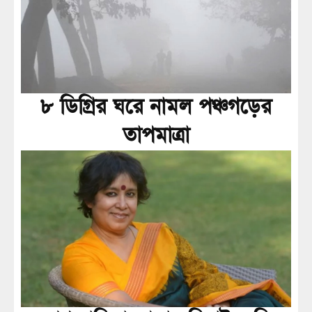
৮ ডিগ্রির ঘরে নামল পঞ্চগড়ের
তাপমাত্রা