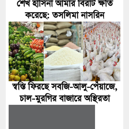
শেখ হাসিনা আমার বিরাট ক্ষতি
করেছে: তসলিমা নাসরিন
স্বস্তি ফিরছে সবজি-আলু-পেঁয়াজে,
চাল-মুরগির বাজারে অস্থিরতা