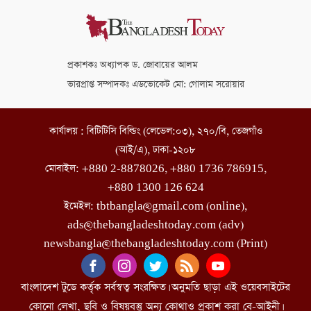
প্রকাশকঃ অধ্যাপক ড. জোবায়ের আলম
ভারপ্রাপ্ত সম্পাদকঃ এডভোকেট মো: গোলাম সরোয়ার
কার্যালয় : বিটিটিসি বিল্ডিং (লেভেল:০৩), ২৭০/বি, তেজগাঁও
(আই/এ), ঢাকা-১২০৮
মোবাইল: +880 2-8878026, +880 1736 786915,
+880 1300 126 624
ইমেইল: tbtbangla@gmail.com (online),
ads@thebangladeshtoday.com (adv)
newsbangla@thebangladeshtoday.com (Print)
বাংলাদেশ টুডে কর্তৃক সর্বস্বত্ব সংরক্ষিত। অনুমতি ছাড়া এই ওয়েবসাইটের
কোনো লেখা, ছবি ও বিষয়বস্তু অন্য কোথাও প্রকাশ করা বে-আইনী।