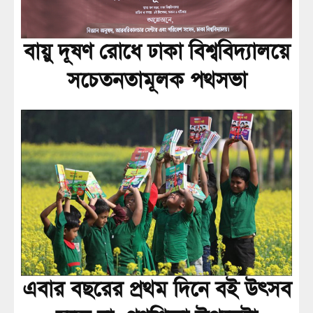
বায়ু দূষণ রোধে ঢাকা বিশ্ববিদ্যালয়ে
সচেতনতামূলক পথসভা
এবার বছরের প্রথম দিনে বই উৎসব