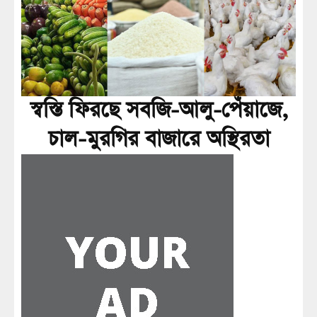
স্বস্তি ফিরছে সবজি-আলু-পেঁয়াজে,
চাল-মুরগির বাজারে অস্থিরতা