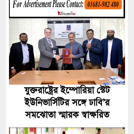
যুক্তরাষ্ট্রের ইম্পোরিয়া স্টেট
ইউনিভার্সিটির সঙ্গে ঢাবি’র
সমঝোতা স্মারক স্বাক্ষরিত