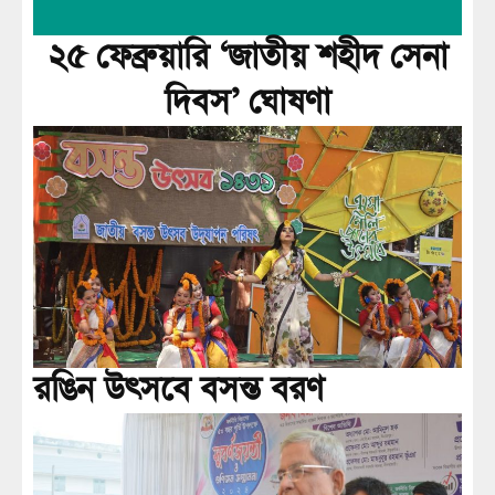
২৫ ফেব্রুয়ারি ‘জাতীয় শহীদ সেনা
দিবস’ ঘোষণা
রঙিন উৎসবে বসন্ত বরণ