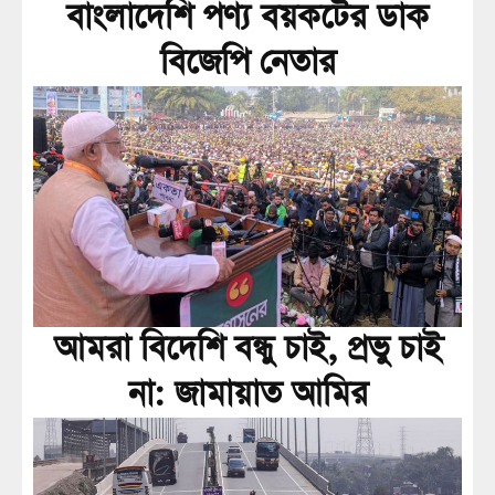
বাংলাদেশি পণ্য বয়কটের ডাক
বিজেপি নেতার
আমরা বিদেশি বন্ধু চাই, প্রভু চাই
না: জামায়াত আমির