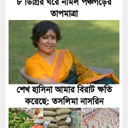
৮ ডিগ্রির ঘরে নামল পঞ্চগড়ের
তাপমাত্রা
শেখ হাসিনা আমার বিরাট ক্ষতি
করেছে: তসলিমা নাসরিন