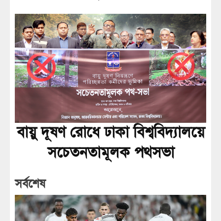
বায়ু দূষণ রোধে ঢাকা বিশ্ববিদ্যালয়ে
সচেতনতামূলক পথসভা
সর্বশেষ